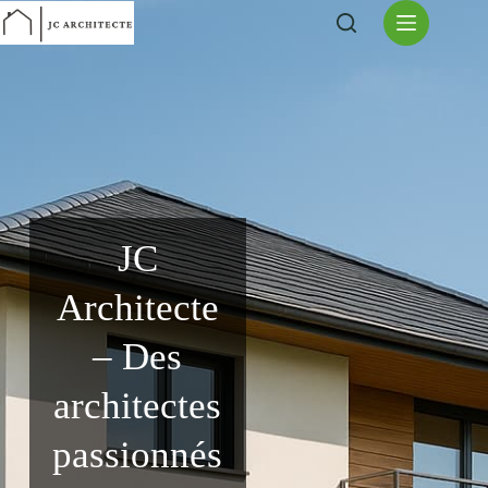
Passer
au
contenu
JC
Architecte
– Des
architectes
passionnés