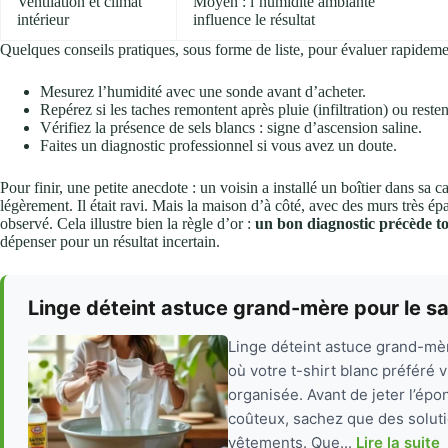
Ventilation et climat
Moyen : l’humidité ambiante
intérieur
influence le résultat
Quelques conseils pratiques, sous forme de liste, pour évaluer rapidemen
Mesurez l’humidité avec une sonde avant d’acheter.
Repérez si les taches remontent après pluie (infiltration) ou restent
Vérifiez la présence de sels blancs : signe d’ascension saline.
Faites un diagnostic professionnel si vous avez un doute.
Pour finir, une petite anecdote : un voisin a installé un boîtier dans sa 
légèrement. Il était ravi. Mais la maison d’à côté, avec des murs très épai
observé. Cela illustre bien la règle d’or :
un bon diagnostic précède to
dépenser pour un résultat incertain.
Linge déteint astuce grand-mère pour le s
Linge déteint astuce grand-mèr
où votre t-shirt blanc préféré 
organisée. Avant de jeter l’ép
coûteux, sachez que des soluti
vêtements. Que...
Lire la suite