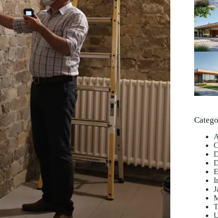
Catego
A
C
D
D
E
I
J
M
T
U