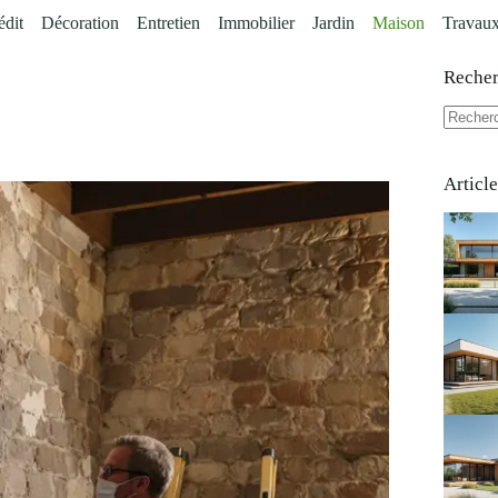
édit
Décoration
Entretien
Immobilier
Jardin
Maison
Travau
Reche
Aucun
résultat
Articl