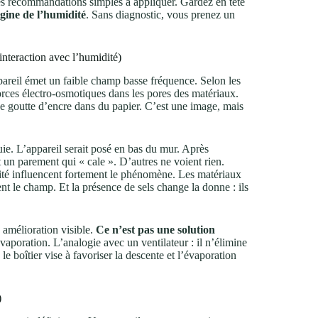
des recommandations simples à appliquer. Gardez en tête
igine de l’humidité
. Sans diagnostic, vous prenez un
nteraction avec l’humidité)
pareil émet un faible champ basse fréquence. Selon les
orces électro‑osmotiques dans les pores des matériaux.
une goutte d’encre dans du papier. C’est une image, mais
uie. L’appareil serait posé en bas du mur. Après
 un parement qui « cale ». D’autres ne voient rien.
inité influencent fortement le phénomène. Les matériaux
ent le champ. Et la présence de sels change la donne : ils
 amélioration visible.
Ce n’est pas une solution
aporation. L’analogie avec un ventilateur : il n’élimine
, le boîtier vise à favoriser la descente et l’évaporation
)