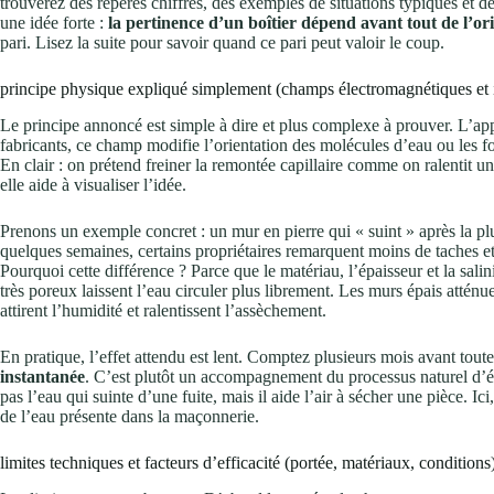
trouverez des repères chiffrés, des exemples de situations typiques et 
une idée forte :
la pertinence d’un boîtier dépend avant tout de l’or
pari. Lisez la suite pour savoir quand ce pari peut valoir le coup.
principe physique expliqué simplement (champs électromagnétiques et i
Le principe annoncé est simple à dire et plus complexe à prouver. L’ap
fabricants, ce champ modifie l’orientation des molécules d’eau ou les f
En clair : on prétend freiner la remontée capillaire comme on ralentit 
elle aide à visualiser l’idée.
Prenons un exemple concret : un mur en pierre qui « suint » après la pl
quelques semaines, certains propriétaires remarquent moins de taches et
Pourquoi cette différence ? Parce que le matériau, l’épaisseur et la sal
très poreux laissent l’eau circuler plus librement. Les murs épais atténu
attirent l’humidité et ralentissent l’assèchement.
En pratique, l’effet attendu est lent. Comptez plusieurs mois avant toute
instantanée
. C’est plutôt un accompagnement du processus naturel d’év
pas l’eau qui suinte d’une fuite, mais il aide l’air à sécher une pièce. Ici
de l’eau présente dans la maçonnerie.
limites techniques et facteurs d’efficacité (portée, matériaux, conditions