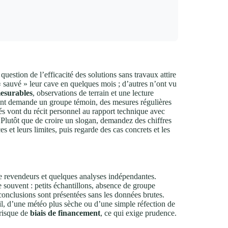
 question de l’efficacité des solutions sans travaux attire
 sauvé » leur cave en quelques mois ; d’autres n’ont vu
esurables
, observations de terrain et une lecture
ant demande un groupe témoin, des mesures régulières
tés vont du récit personnel au rapport technique avec
. Plutôt que de croire un slogan, demandez des chiffres
s et leurs limites, puis regarde des cas concrets et les
s de revendeurs et quelques analyses indépendantes.
souvent : petits échantillons, absence de groupe
conclusions sont présentées sans les données brutes.
reil, d’une météo plus sèche ou d’une simple réfection de
 risque de
biais de financement
, ce qui exige prudence.