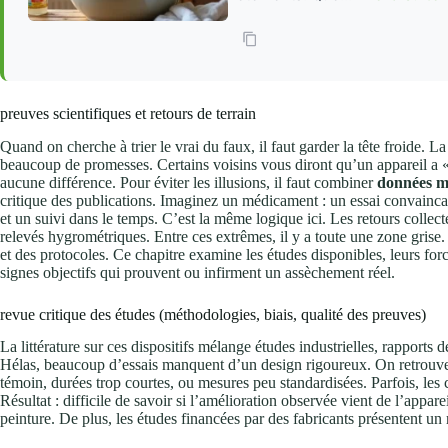
preuves scientifiques et retours de terrain
Quand on cherche à trier le vrai du faux, il faut garder la tête froide. La
beaucoup de promesses. Certains voisins vous diront qu’un appareil a «
aucune différence. Pour éviter les illusions, il faut combiner
données m
critique des publications. Imaginez un médicament : un essai convainc
et un suivi dans le temps. C’est la même logique ici. Les retours collec
relevés hygrométriques. Entre ces extrêmes, il y a toute une zone grise
et des protocoles. Ce chapitre examine les études disponibles, leurs force
signes objectifs qui prouvent ou infirment un assèchement réel.
revue critique des études (méthodologies, biais, qualité des preuves)
La littérature sur ces dispositifs mélange études industrielles, rapport
Hélas, beaucoup d’essais manquent d’un design rigoureux. On retrouve 
témoin, durées trop courtes, ou mesures peu standardisées. Parfois, les 
Résultat : difficile de savoir si l’amélioration observée vient de l’appa
peinture. De plus, les études financées par des fabricants présentent un