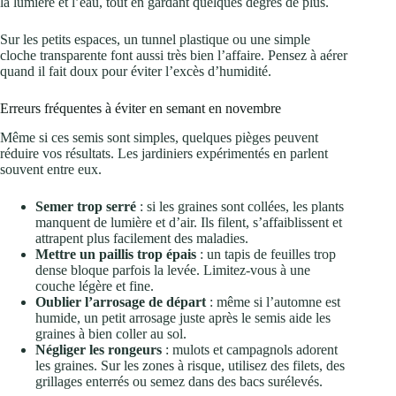
la lumière et l’eau, tout en gardant quelques degrés de plus.
Sur les petits espaces, un tunnel plastique ou une simple
cloche transparente font aussi très bien l’affaire. Pensez à aérer
quand il fait doux pour éviter l’excès d’humidité.
Erreurs fréquentes à éviter en semant en novembre
Même si ces semis sont simples, quelques pièges peuvent
réduire vos résultats. Les jardiniers expérimentés en parlent
souvent entre eux.
Semer trop serré
: si les graines sont collées, les plants
manquent de lumière et d’air. Ils filent, s’affaiblissent et
attrapent plus facilement des maladies.
Mettre un paillis trop épais
: un tapis de feuilles trop
dense bloque parfois la levée. Limitez-vous à une
couche légère et fine.
Oublier l’arrosage de départ
: même si l’automne est
humide, un petit arrosage juste après le semis aide les
graines à bien coller au sol.
Négliger les rongeurs
: mulots et campagnols adorent
les graines. Sur les zones à risque, utilisez des filets, des
grillages enterrés ou semez dans des bacs surélevés.