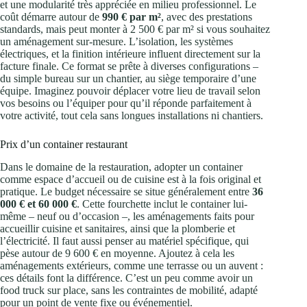
et une modularité très appréciée en milieu professionnel. Le
coût démarre autour de
990 € par m²
, avec des prestations
standards, mais peut monter à 2 500 € par m² si vous souhaitez
un aménagement sur-mesure. L’isolation, les systèmes
électriques, et la finition intérieure influent directement sur la
facture finale. Ce format se prête à diverses configurations –
du simple bureau sur un chantier, au siège temporaire d’une
équipe. Imaginez pouvoir déplacer votre lieu de travail selon
vos besoins ou l’équiper pour qu’il réponde parfaitement à
votre activité, tout cela sans longues installations ni chantiers.
Prix d’un container restaurant
Dans le domaine de la restauration, adopter un container
comme espace d’accueil ou de cuisine est à la fois original et
pratique. Le budget nécessaire se situe généralement entre
36
000 € et 60 000 €
. Cette fourchette inclut le container lui-
même – neuf ou d’occasion –, les aménagements faits pour
accueillir cuisine et sanitaires, ainsi que la plomberie et
l’électricité. Il faut aussi penser au matériel spécifique, qui
pèse autour de 9 600 € en moyenne. Ajoutez à cela les
aménagements extérieurs, comme une terrasse ou un auvent :
ces détails font la différence. C’est un peu comme avoir un
food truck sur place, sans les contraintes de mobilité, adapté
pour un point de vente fixe ou événementiel.