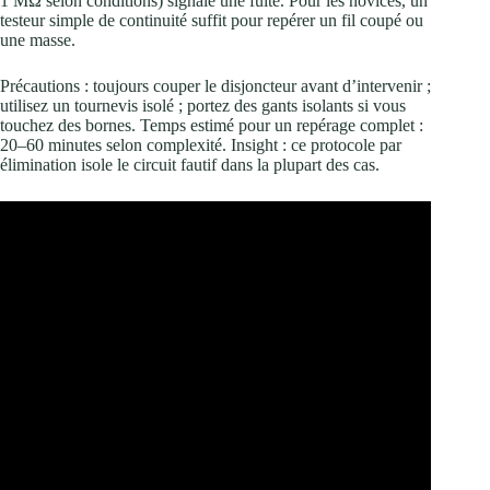
1 MΩ selon conditions) signale une fuite. Pour les novices, un
testeur simple de continuité suffit pour repérer un fil coupé ou
une masse.
Précautions : toujours couper le disjoncteur avant d’intervenir ;
utilisez un tournevis isolé ; portez des gants isolants si vous
touchez des bornes. Temps estimé pour un repérage complet :
20–60 minutes selon complexité. Insight : ce protocole par
élimination isole le circuit fautif dans la plupart des cas.