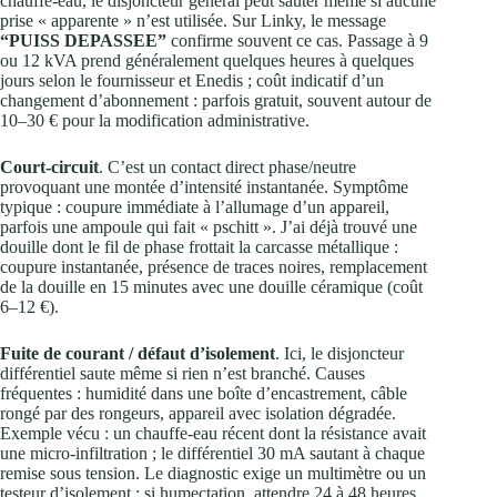
chauffe‑eau, le disjoncteur général peut sauter même si aucune
prise « apparente » n’est utilisée. Sur Linky, le message
“PUISS DEPASSEE”
confirme souvent ce cas. Passage à 9
ou 12 kVA prend généralement quelques heures à quelques
jours selon le fournisseur et Enedis ; coût indicatif d’un
changement d’abonnement : parfois gratuit, souvent autour de
10–30 € pour la modification administrative.
Court‑circuit
. C’est un contact direct phase/neutre
provoquant une montée d’intensité instantanée. Symptôme
typique : coupure immédiate à l’allumage d’un appareil,
parfois une ampoule qui fait « pschitt ». J’ai déjà trouvé une
douille dont le fil de phase frottait la carcasse métallique :
coupure instantanée, présence de traces noires, remplacement
de la douille en 15 minutes avec une douille céramique (coût
6–12 €).
Fuite de courant / défaut d’isolement
. Ici, le disjoncteur
différentiel saute même si rien n’est branché. Causes
fréquentes : humidité dans une boîte d’encastrement, câble
rongé par des rongeurs, appareil avec isolation dégradée.
Exemple vécu : un chauffe‑eau récent dont la résistance avait
une micro‑infiltration ; le différentiel 30 mA sautant à chaque
remise sous tension. Le diagnostic exige un multimètre ou un
testeur d’isolement ; si humectation, attendre 24 à 48 heures