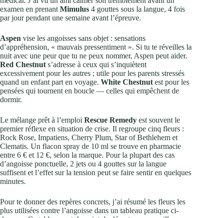
médical. J’ai vu un ami calmer son tremblement avant un
examen en prenant
Mimulus
4 gouttes sous la langue, 4 fois
par jour pendant une semaine avant l’épreuve.
Aspen
vise les angoisses sans objet : sensations
d’appréhension, « mauvais pressentiment ». Si tu te réveilles la
nuit avec une peur que tu ne peux nommer, Aspen peut aider.
Red Chestnut
s’adresse à ceux qui s’inquiètent
excessivement pour les autres ; utile pour les parents stressés
quand un enfant part en voyage.
White Chestnut
est pour les
pensées qui tournent en boucle — celles qui empêchent de
dormir.
Le mélange prêt à l’emploi
Rescue Remedy
est souvent le
premier réflexe en situation de crise. Il regroupe cinq fleurs :
Rock Rose, Impatiens, Cherry Plum, Star of Bethlehem et
Clematis. Un flacon spray de 10 ml se trouve en pharmacie
entre 6 € et 12 €, selon la marque. Pour la plupart des cas
d’angoisse ponctuelle, 2 jets ou 4 gouttes sur la langue
suffisent et l’effet sur la tension peut se faire sentir en quelques
minutes.
Pour te donner des repères concrets, j’ai résumé les fleurs les
plus utilisées contre l’angoisse dans un tableau pratique ci-