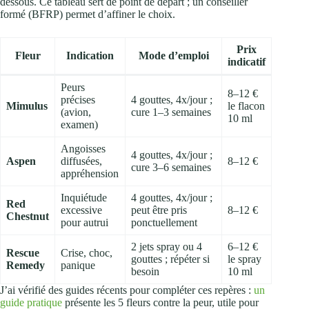
dessous. Ce tableau sert de point de départ ; un conseiller
formé (BFRP) permet d’affiner le choix.
Prix
Fleur
Indication
Mode d’emploi
indicatif
Peurs
8–12 €
précises
4 gouttes, 4x/jour ;
Mimulus
le flacon
(avion,
cure 1–3 semaines
10 ml
examen)
Angoisses
4 gouttes, 4x/jour ;
Aspen
diffusées,
8–12 €
cure 3–6 semaines
appréhension
Inquiétude
4 gouttes, 4x/jour ;
Red
excessive
peut être pris
8–12 €
Chestnut
pour autrui
ponctuellement
2 jets spray ou 4
6–12 €
Rescue
Crise, choc,
gouttes ; répéter si
le spray
Remedy
panique
besoin
10 ml
J’ai vérifié des guides récents pour compléter ces repères :
un
guide pratique
présente les 5 fleurs contre la peur, utile pour