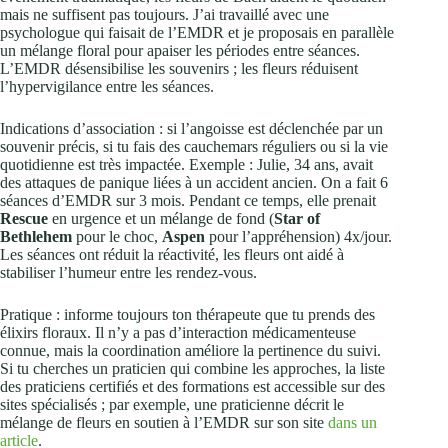
mais ne suffisent pas toujours. J’ai travaillé avec une
psychologue qui faisait de l’EMDR et je proposais en parallèle
un mélange floral pour apaiser les périodes entre séances.
L’EMDR désensibilise les souvenirs ; les fleurs réduisent
l’hypervigilance entre les séances.
Indications d’association : si l’angoisse est déclenchée par un
souvenir précis, si tu fais des cauchemars réguliers ou si la vie
quotidienne est très impactée. Exemple : Julie, 34 ans, avait
des attaques de panique liées à un accident ancien. On a fait 6
séances d’EMDR sur 3 mois. Pendant ce temps, elle prenait
Rescue
en urgence et un mélange de fond (
Star of
Bethlehem
pour le choc,
Aspen
pour l’appréhension) 4x/jour.
Les séances ont réduit la réactivité, les fleurs ont aidé à
stabiliser l’humeur entre les rendez-vous.
Pratique : informe toujours ton thérapeute que tu prends des
élixirs floraux. Il n’y a pas d’interaction médicamenteuse
connue, mais la coordination améliore la pertinence du suivi.
Si tu cherches un praticien qui combine les approches, la liste
des praticiens certifiés et des formations est accessible sur des
sites spécialisés ; par exemple, une praticienne décrit le
mélange de fleurs en soutien à l’EMDR sur son site
dans un
article
.