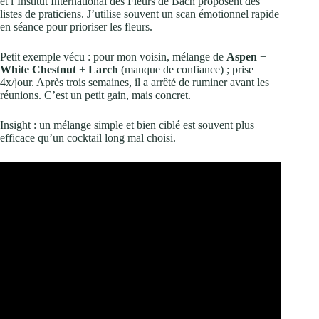
et l’Institut International des Fleurs de Bach proposent des
listes de praticiens. J’utilise souvent un scan émotionnel rapide
en séance pour prioriser les fleurs.
Petit exemple vécu : pour mon voisin, mélange de
Aspen
+
White Chestnut
+
Larch
(manque de confiance) ; prise
4x/jour. Après trois semaines, il a arrêté de ruminer avant les
réunions. C’est un petit gain, mais concret.
Insight : un mélange simple et bien ciblé est souvent plus
efficace qu’un cocktail long mal choisi.