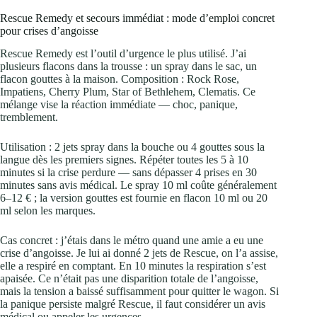
Rescue Remedy et secours immédiat : mode d’emploi concret
pour crises d’angoisse
Rescue Remedy est l’outil d’urgence le plus utilisé. J’ai
plusieurs flacons dans la trousse : un spray dans le sac, un
flacon gouttes à la maison. Composition : Rock Rose,
Impatiens, Cherry Plum, Star of Bethlehem, Clematis. Ce
mélange vise la réaction immédiate — choc, panique,
tremblement.
Utilisation : 2 jets spray dans la bouche ou 4 gouttes sous la
langue dès les premiers signes. Répéter toutes les 5 à 10
minutes si la crise perdure — sans dépasser 4 prises en 30
minutes sans avis médical. Le spray 10 ml coûte généralement
6–12 € ; la version gouttes est fournie en flacon 10 ml ou 20
ml selon les marques.
Cas concret : j’étais dans le métro quand une amie a eu une
crise d’angoisse. Je lui ai donné 2 jets de Rescue, on l’a assise,
elle a respiré en comptant. En 10 minutes la respiration s’est
apaisée. Ce n’était pas une disparition totale de l’angoisse,
mais la tension a baissé suffisamment pour quitter le wagon. Si
la panique persiste malgré Rescue, il faut considérer un avis
médical ou appeler les urgences.