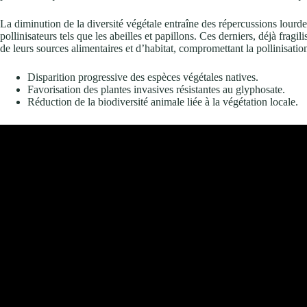
La diminution de la diversité végétale entraîne des répercussions lourde
pollinisateurs tels que les abeilles et papillons. Ces derniers, déjà frag
de leurs sources alimentaires et d’habitat, compromettant la pollinisation 
Disparition progressive des espèces végétales natives.
Favorisation des plantes invasives résistantes au glyphosate.
Réduction de la biodiversité animale liée à la végétation locale.