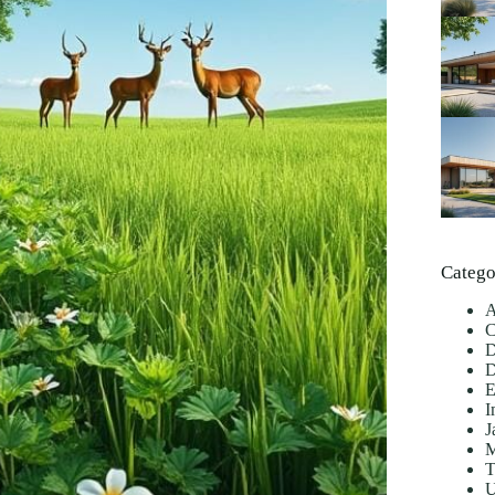
Catego
A
C
D
D
E
I
J
M
T
U