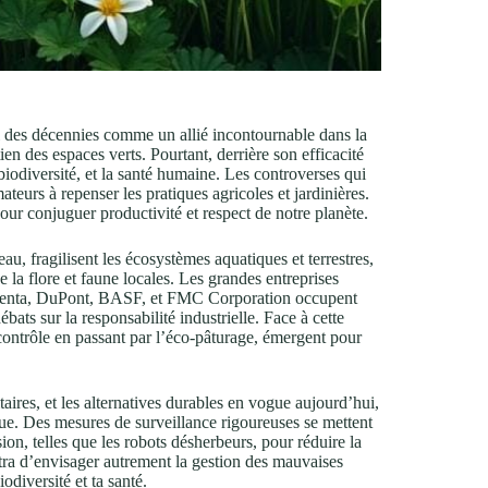
il des décennies comme un allié incontournable dans la
en des espaces verts. Pourtant, derrière son efficacité
iodiversité, et la santé humaine. Les controverses qui
teurs à repenser les pratiques agricoles et jardinières.
our conjuguer productivité et respect de notre planète.
au, fragilisent les écosystèmes aquatiques et terrestres,
e la flore et faune locales. Les grandes entreprises
genta, DuPont, BASF, et FMC Corporation occupent
bats sur la responsabilité industrielle. Face à cette
contrôle en passant par l’éco-pâturage, émergent pour
aires, et les alternatives durables en vogue aujourd’hui,
ue. Des mesures de surveillance rigoureuses se mettent
ion, telles que les robots désherbeurs, pour réduire la
a d’envisager autrement la gestion des mauvaises
odiversité et ta santé.