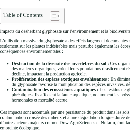
Table of Contents
Impacts du désherbant glyphosate sur l’environnement et la biodiversité
L’utilisation massive du glyphosate a des effets largement documentés s
seulement sur les plantes indésirables mais perturbe également les écos
conséquences environnementales :
Destruction de la diversité des invertébrés du sol :
Ces organis
des matières organiques, voient leurs populations drasticement rédui
décline, impactant la production agricole.
Prolifération des espèces exotiques envahissantes :
En éliminan
du glyphosate favorise la multiplication des espèces invasives, dés
Contamination des écosystèmes aquatiques :
Les résidus de gl
phréatiques. Ils affectent la faune aquatique, notamment les pois
hormonales et mortalité accrue.
Ces impacts sont accentués par une persistance du produit dans les sols
contamination croisée des milieux et à une dégradation longue durée de
d’autres acteurs majeurs comme Dow AgroSciences et Nufarm, font face 
empreinte écologique.