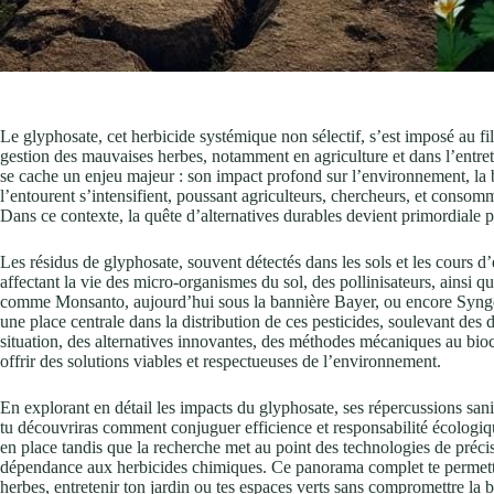
Le glyphosate, cet herbicide systémique non sélectif, s’est imposé au f
gestion des mauvaises herbes, notamment en agriculture et dans l’entreti
se cache un enjeu majeur : son impact profond sur l’environnement, la b
l’entourent s’intensifient, poussant agriculteurs, chercheurs, et consomma
Dans ce contexte, la quête d’alternatives durables devient primordiale p
Les résidus de glyphosate, souvent détectés dans les sols et les cours d’e
affectant la vie des micro-organismes du sol, des pollinisateurs, ainsi qu
comme Monsanto, aujourd’hui sous la bannière Bayer, ou encore Syn
une place centrale dans la distribution de ces pesticides, soulevant des dé
situation, des alternatives innovantes, des méthodes mécaniques au bio
offrir des solutions viables et respectueuses de l’environnement.
En explorant en détail les impacts du glyphosate, ses répercussions sanit
tu découvriras comment conjuguer efficience et responsabilité écologiq
en place tandis que la recherche met au point des technologies de précis
dépendance aux herbicides chimiques. Ce panorama complet te permettr
herbes, entretenir ton jardin ou tes espaces verts sans compromettre la bi