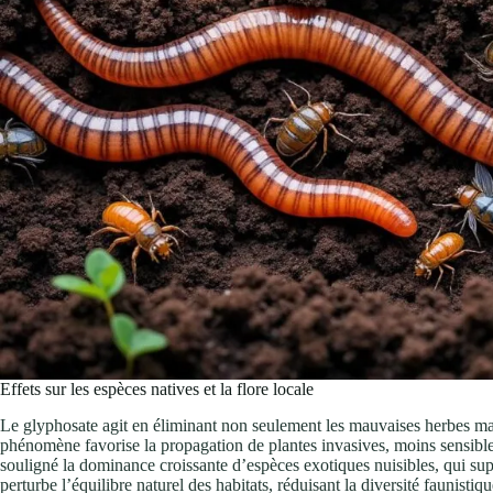
Effets sur les espèces natives et la flore locale
Le glyphosate agit en éliminant non seulement les mauvaises herbes mai
phénomène favorise la propagation de plantes invasives, moins sensible
souligné la dominance croissante d’espèces exotiques nuisibles, qui su
perturbe l’équilibre naturel des habitats, réduisant la diversité faunistiq