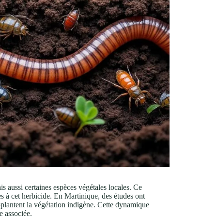
s aussi certaines espèces végétales locales. Ce
s à cet herbicide. En Martinique, des études ont
pplantent la végétation indigène. Cette dynamique
ue associée.