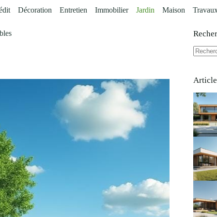
édit
Décoration
Entretien
Immobilier
Jardin
Maison
Travau
bles
Reche
Aucun
résultat
Articl