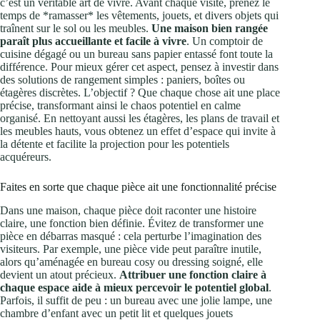
c’est un véritable art de vivre. Avant chaque visite, prenez le
temps de *ramasser* les vêtements, jouets, et divers objets qui
traînent sur le sol ou les meubles.
Une maison bien rangée
paraît plus accueillante et facile à vivre
. Un comptoir de
cuisine dégagé ou un bureau sans papier entassé font toute la
différence. Pour mieux gérer cet aspect, pensez à investir dans
des solutions de rangement simples : paniers, boîtes ou
étagères discrètes. L’objectif ? Que chaque chose ait une place
précise, transformant ainsi le chaos potentiel en calme
organisé. En nettoyant aussi les étagères, les plans de travail et
les meubles hauts, vous obtenez un effet d’espace qui invite à
la détente et facilite la projection pour les potentiels
acquéreurs.
Faites en sorte que chaque pièce ait une fonctionnalité précise
Dans une maison, chaque pièce doit raconter une histoire
claire, une fonction bien définie. Évitez de transformer une
pièce en débarras masqué : cela perturbe l’imagination des
visiteurs. Par exemple, une pièce vide peut paraître inutile,
alors qu’aménagée en bureau cosy ou dressing soigné, elle
devient un atout précieux.
Attribuer une fonction claire à
chaque espace aide à mieux percevoir le potentiel global
.
Parfois, il suffit de peu : un bureau avec une jolie lampe, une
chambre d’enfant avec un petit lit et quelques jouets