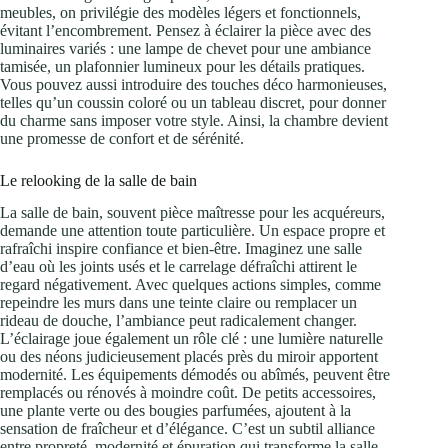
meubles, on privilégie des modèles légers et fonctionnels,
évitant l’encombrement. Pensez à éclairer la pièce avec des
luminaires variés : une lampe de chevet pour une ambiance
tamisée, un plafonnier lumineux pour les détails pratiques.
Vous pouvez aussi introduire des touches déco harmonieuses,
telles qu’un coussin coloré ou un tableau discret, pour donner
du charme sans imposer votre style. Ainsi, la chambre devient
une promesse de confort et de sérénité.
Le relooking de la salle de bain
La salle de bain, souvent pièce maîtresse pour les acquéreurs,
demande une attention toute particulière. Un espace propre et
rafraîchi inspire confiance et bien-être. Imaginez une salle
d’eau où les joints usés et le carrelage défraîchi attirent le
regard négativement. Avec quelques actions simples, comme
repeindre les murs dans une teinte claire ou remplacer un
rideau de douche, l’ambiance peut radicalement changer.
L’éclairage joue également un rôle clé : une lumière naturelle
ou des néons judicieusement placés près du miroir apportent
modernité. Les équipements démodés ou abîmés, peuvent être
remplacés ou rénovés à moindre coût. De petits accessoires,
une plante verte ou des bougies parfumées, ajoutent à la
sensation de fraîcheur et d’élégance. C’est un subtil alliance
entre propreté, modernité et épuration qui transforme la salle