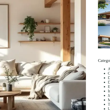
Catego
A
C
D
D
E
I
J
M
T
U