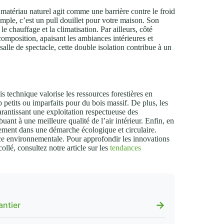
e matériau naturel agit comme une barrière contre le froid
imple, c’est un pull douillet pour votre maison. Son
e chauffage et la climatisation. Par ailleurs, côté
 composition, apaisant les ambiances intérieures et
alle de spectacle, cette double isolation contribue à un
ois technique valorise les ressources forestières en
op petits ou imparfaits pour du bois massif. De plus, les
arantissant une exploitation respectueuse des
uant à une meilleure qualité de l’air intérieur. Enfin, en
aitement dans une démarche écologique et circulaire.
nce environnementale. Pour approfondir les innovations
llé, consultez notre article sur les
tendances
→
antier