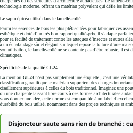
charpentes ou des structures d’architecture audacieuses. Le lamellé-col
technologie moderne, offrant un matériau polyvalent qui défie les limite
Le sapin épicéa utilisé dans le lamellé-collé
Parmi les essences de bois les plus plébiscitées pour fabriquer ces asse
esthétique et doté d’un très bon rapport qualité-prix, il s’adapte parfai
pour sa facilité de traitement contre les attaques d’insectes et autres al
à un échafaudage sûr et élégant sur lequel repose la toiture d’une maison :
son utilisation, le lamellé-collé ne se contente pas d’être robuste, il est
climatiques.
Spécificités de la qualité GL24
La mention
GL24
n’est pas simplement une étiquette ; c’est une véri
classification garantit que le matériau supportera des charges importante
cisaillement supérieures à celles du bois traditionnel. Imaginez une pout
ou une charpente laissant libre cours à des formes architecturales aud
vous donner une idée, cette norme est comparable à un label d’excellence,
durabilité du bois utilisé, notamment dans des projets techniques et amb
Disjoncteur saute sans rien de branché : c