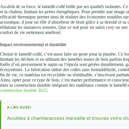
Au-delà de sa force, le lamellé-collé brille par ses qualités isolantes. C
et la chaleur, limitant les pertes énergétiques. Pour prendre une image s
efficacité thermique permet ainsi de réaliser des économies notables sur l
acoustique, il joue un rôle d’absorbeur de bruit grâce à sa densité et sa
réduisant les nuisances sonores. Que ce soit pour un salon cosy ou une s
confort de vie nettement amélioré.
Impact environnemental et durabilité
Choisir le lamellé-collé, c’est aussi faire un geste pour la planète. Ce b
limitant les déchets et en utilisant des lamelles issues de bois parfois tr
forêts d’où proviennent le sapin ou l’épicéa sont gérées durablement, g
écosystèmes. La fabrication utilise des colles sans formaldéhyde, contrib
fin de vie, ce matériau est recyclable ou réutilisable, s’inscrivant parf
Ainsi, opter pour ce type de bois, c’est marier performance et conscie
dans la construction durable intégrant des matériaux comme le lamellé-co
construction durable 2025
.
A LIRE AUSSI
Accédez à chantieraccess marseille et trouvez votre ch