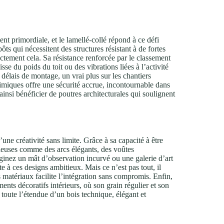
nt primordiale, et le lamellé-collé répond à ce défi
ts qui nécessitent des structures résistant à de fortes
ctement cela. Sa résistance renforcée par le classement
sse du poids du toit ou des vibrations liées à l’activité
 délais de montage, un vrai plus sur les chantiers
imiques offre une sécurité accrue, incontournable dans
si bénéficier de poutres architecturales qui soulignent
une créativité sans limite. Grâce à sa capacité à être
cieuses comme des arcs élégants, des voûtes
ginez un mât d’observation incurvé ou une galerie d’art
te à ces designs ambitieux. Mais ce n’est pas tout, il
s matériaux facilite l’intégration sans compromis. Enfin,
ments décoratifs intérieurs, où son grain régulier et son
 toute l’étendue d’un bois technique, élégant et