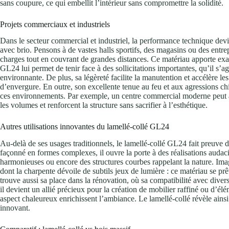
sans coupure, ce qui embellit l’intérieur sans compromettre la solidité.
Projets commerciaux et industriels
Dans le secteur commercial et industriel, la performance technique devie
avec brio. Pensons à de vastes halls sportifs, des magasins ou des entrepô
charges tout en couvrant de grandes distances. Ce matériau apporte exa
GL24 lui permet de tenir face à des sollicitations importantes, qu’il s’agi
environnante. De plus, sa légèreté facilite la manutention et accélère les
d’envergure. En outre, son excellente tenue au feu et aux agressions ch
ces environnements. Par exemple, un centre commercial moderne peut ain
les volumes et renforcent la structure sans sacrifier à l’esthétique.
Autres utilisations innovantes du lamellé-collé GL24
Au-delà de ses usages traditionnels, le lamellé-collé GL24 fait preuve d’
façonné en formes complexes, il ouvre la porte à des réalisations auda
harmonieuses ou encore des structures courbes rappelant la nature. Ima
dont la charpente dévoile de subtils jeux de lumière : ce matériau se prê
trouve aussi sa place dans la rénovation, où sa compatibilité avec diver
il devient un allié précieux pour la création de mobilier raffiné ou d’élé
aspect chaleureux enrichissent l’ambiance. Le lamellé-collé révèle ainsi
innovant.