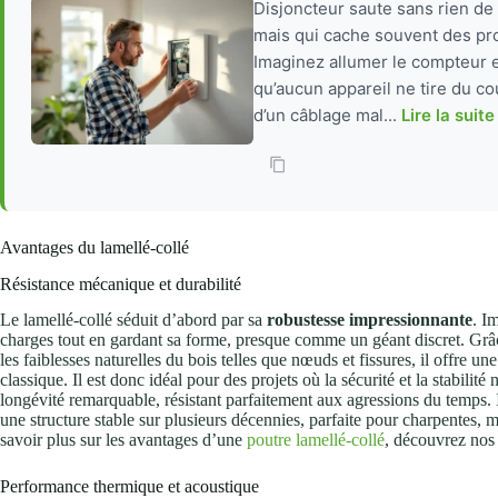
Disjoncteur saute sans rien de
mais qui cache souvent des pro
Imaginez allumer le compteur e
qu’aucun appareil ne tire du cou
d’un câblage mal...
Lire la suite
Avantages du lamellé-collé
Résistance mécanique et durabilité
Le lamellé-collé séduit d’abord par sa
robustesse impressionnante
. I
charges tout en gardant sa forme, presque comme un géant discret. Grâ
les faiblesses naturelles du bois telles que nœuds et fissures, il offre un
classique. Il est donc idéal pour des projets où la sécurité et la stabilité
longévité remarquable, résistant parfaitement aux agressions du temps. In
une structure stable sur plusieurs décennies, parfaite pour charpentes, 
savoir plus sur les avantages d’une
poutre lamellé-collé
, découvrez nos 
Performance thermique et acoustique