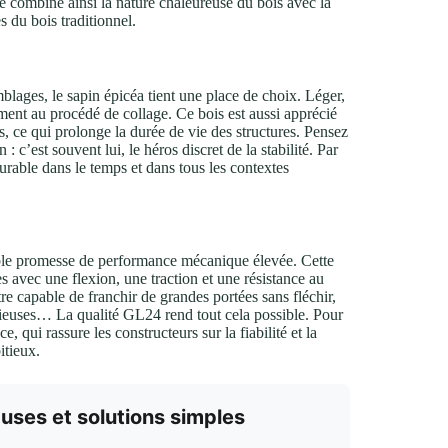
lé combine ainsi la nature chaleureuse du bois avec la
s du bois traditionnel.
mblages, le sapin épicéa tient une place de choix. Léger,
tement au procédé de collage. Ce bois est aussi apprécié
éas, ce qui prolonge la durée de vie des structures. Pensez
 c’est souvent lui, le héros discret de la stabilité. Par
 durable dans le temps et dans tous les contextes
table promesse de performance mécanique élevée. Cette
s avec une flexion, une traction et une résistance au
re capable de franchir de grandes portées sans fléchir,
acieuses… La qualité GL24 rend tout cela possible. Pour
 qui rassure les constructeurs sur la fiabilité et la
itieux.
auses et solutions simples