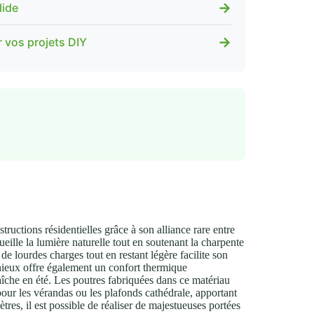
→
lide
→
r vos projets DIY
uctions résidentielles grâce à son alliance rare entre
eille la lumière naturelle tout en soutenant la charpente
de lourdes charges tout en restant légère facilite son
énieux offre également un confort thermique
aîche en été. Les poutres fabriquées dans ce matériau
our les vérandas ou les plafonds cathédrale, apportant
es, il est possible de réaliser de majestueuses portées