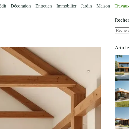
édit
Décoration
Entretien
Immobilier
Jardin
Maison
Travau
Reche
Aucun
résultat
Articl