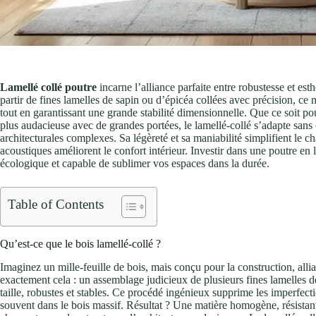
Lamellé collé poutre
incarne l’alliance parfaite entre robustesse et est
partir de fines lamelles de sapin ou d’épicéa collées avec précision, c
tout en garantissant une grande stabilité dimensionnelle. Que ce soit po
plus audacieuse avec de grandes portées, le lamellé-collé s’adapte sans co
architecturales complexes. Sa légèreté et sa maniabilité simplifient le c
acoustiques améliorent le confort intérieur. Investir dans une poutre en 
écologique et capable de sublimer vos espaces dans la durée.
Table of Contents
Qu’est-ce que le bois lamellé-collé ?
Imaginez un mille-feuille de bois, mais conçu pour la construction, allian
exactement cela : un assemblage judicieux de plusieurs fines lamelles d
taille, robustes et stables. Ce procédé ingénieux supprime les imperfec
souvent dans le bois massif. Résultat ? Une matière homogène, résistant