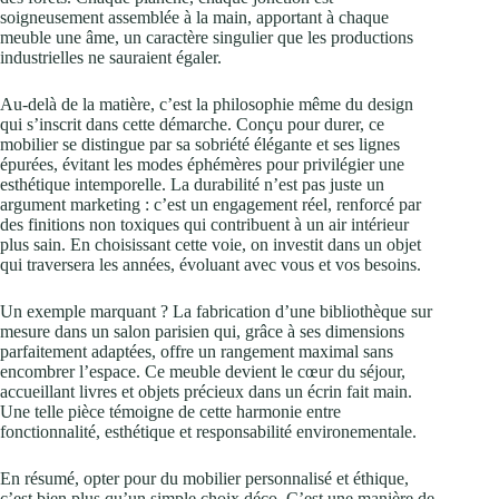
soigneusement assemblée à la main, apportant à chaque
meuble une âme, un caractère singulier que les productions
industrielles ne sauraient égaler.
Au-delà de la matière, c’est la philosophie même du design
qui s’inscrit dans cette démarche. Conçu pour durer, ce
mobilier se distingue par sa sobriété élégante et ses lignes
épurées, évitant les modes éphémères pour privilégier une
esthétique intemporelle. La durabilité n’est pas juste un
argument marketing : c’est un engagement réel, renforcé par
des finitions non toxiques qui contribuent à un air intérieur
plus sain. En choisissant cette voie, on investit dans un objet
qui traversera les années, évoluant avec vous et vos besoins.
Un exemple marquant ? La fabrication d’une bibliothèque sur
mesure dans un salon parisien qui, grâce à ses dimensions
parfaitement adaptées, offre un rangement maximal sans
encombrer l’espace. Ce meuble devient le cœur du séjour,
accueillant livres et objets précieux dans un écrin fait main.
Une telle pièce témoigne de cette harmonie entre
fonctionnalité, esthétique et responsabilité environementale.
En résumé, opter pour du mobilier personnalisé et éthique,
c’est bien plus qu’un simple choix déco. C’est une manière de