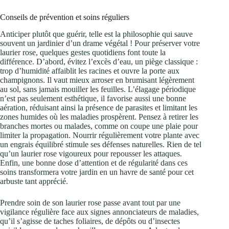
Conseils de prévention et soins réguliers
Anticiper plutôt que guérir, telle est la philosophie qui sauve
souvent un jardinier d’un drame végétal ! Pour préserver votre
laurier rose, quelques gestes quotidiens font toute la
différence. D’abord, évitez l’excès d’eau, un piège classique :
trop d’humidité affaiblit les racines et ouvre la porte aux
champignons. Il vaut mieux arroser en brumisant légèrement
au sol, sans jamais mouiller les feuilles. L’élagage périodique
n’est pas seulement esthétique, il favorise aussi une bonne
aération, réduisant ainsi la présence de parasites et limitant les
zones humides où les maladies prospèrent. Pensez à retirer les
branches mortes ou malades, comme on coupe une plaie pour
limiter la propagation. Nourrir régulièrement votre plante avec
un engrais équilibré stimule ses défenses naturelles. Rien de tel
qu’un laurier rose vigoureux pour repousser les attaques.
Enfin, une bonne dose d’attention et de régularité dans ces
soins transformera votre jardin en un havre de santé pour cet
arbuste tant apprécié.
Prendre soin de son laurier rose passe avant tout par une
vigilance régulière face aux signes annonciateurs de maladies,
qu’il s’agisse de taches foliaires, de dépôts ou d’insectes