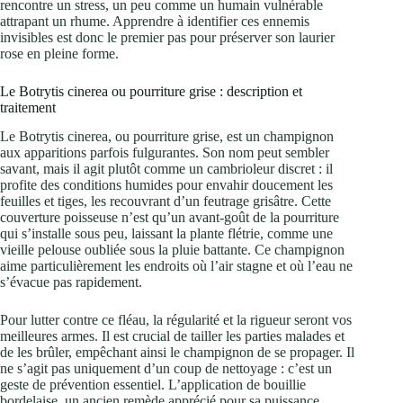
rencontre un stress, un peu comme un humain vulnérable
attrapant un rhume. Apprendre à identifier ces ennemis
invisibles est donc le premier pas pour préserver son laurier
rose en pleine forme.
Le Botrytis cinerea ou pourriture grise : description et
traitement
Le Botrytis cinerea, ou pourriture grise, est un champignon
aux apparitions parfois fulgurantes. Son nom peut sembler
savant, mais il agit plutôt comme un cambrioleur discret : il
profite des conditions humides pour envahir doucement les
feuilles et tiges, les recouvrant d’un feutrage grisâtre. Cette
couverture poisseuse n’est qu’un avant-goût de la pourriture
qui s’installe sous peu, laissant la plante flétrie, comme une
vieille pelouse oubliée sous la pluie battante. Ce champignon
aime particulièrement les endroits où l’air stagne et où l’eau ne
s’évacue pas rapidement.
Pour lutter contre ce fléau, la régularité et la rigueur seront vos
meilleures armes. Il est crucial de tailler les parties malades et
de les brûler, empêchant ainsi le champignon de se propager. Il
ne s’agit pas uniquement d’un coup de nettoyage : c’est un
geste de prévention essentiel. L’application de bouillie
bordelaise, un ancien remède apprécié pour sa puissance