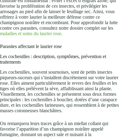
culturale est fondamental : éviter l’excès d’engrais azoté, qui
favorise la prolifération de ces insectes, et privilégier les
arrosages au pied afin de laisser le feuillage sec. Ainsi, vous
offrirez à votre laurier la meilleure défense contre ce
champignon noirâtre et encombrant. Pour approfondir la lutte
contre ces parasites, consultez notre dossier complet sur les
maladies et soins du laurier rose
.
Parasites affectant le laurier rose
Les cochenilles : description, symptômes, prévention et
traitements
Les cochenilles, souvent sournoises, sont de petits insectes
piqueurs-suceurs qui s’installent discrètement sur votre laurier
rose. Elles aiment particulièrement le revers des feuilles et les
tiges où elles prélèvent la sève, affaiblissant ainsi la plante.
Visuellement, les cochenilles se présentent sous deux formes
principales : les cochenilles à bouclier, dotées d’une carapace
dure, et les cochenilles farineuses, qui ressemblent à de petites
masses cotonneuses blanchâtres.
On remarquera leurs traces grâce à un miellat collant qui
favorise l’apparition d’un champignon noirâtre appelé
fumagine, donnant un aspect sale et nuisant à la