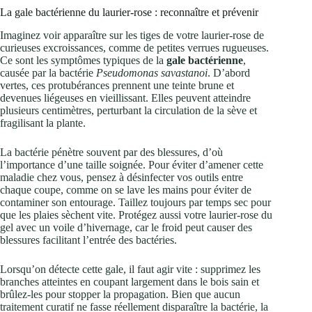
La gale bactérienne du laurier-rose : reconnaître et prévenir
Imaginez voir apparaître sur les tiges de votre laurier-rose de
curieuses excroissances, comme de petites verrues rugueuses.
Ce sont les symptômes typiques de la
gale bactérienne
,
causée par la bactérie
Pseudomonas savastanoi
. D’abord
vertes, ces protubérances prennent une teinte brune et
devenues liégeuses en vieillissant. Elles peuvent atteindre
plusieurs centimètres, perturbant la circulation de la sève et
fragilisant la plante.
La bactérie pénètre souvent par des blessures, d’où
l’importance d’une taille soignée. Pour éviter d’amener cette
maladie chez vous, pensez à désinfecter vos outils entre
chaque coupe, comme on se lave les mains pour éviter de
contaminer son entourage. Taillez toujours par temps sec pour
que les plaies sèchent vite. Protégez aussi votre laurier-rose du
gel avec un voile d’hivernage, car le froid peut causer des
blessures facilitant l’entrée des bactéries.
Lorsqu’on détecte cette gale, il faut agir vite : supprimez les
branches atteintes en coupant largement dans le bois sain et
brûlez-les pour stopper la propagation. Bien que aucun
traitement curatif ne fasse réellement disparaître la bactérie, la