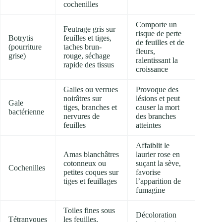
cochenilles
Comporte un
Feutrage gris sur
risque de perte
Botrytis
feuilles et tiges,
de feuilles et de
(pourriture
taches brun-
fleurs,
grise)
rouge, séchage
ralentissant la
rapide des tissus
croissance
Galles ou verrues
Provoque des
noirâtres sur
lésions et peut
Gale
tiges, branches et
causer la mort
bactérienne
nervures de
des branches
feuilles
atteintes
Affaiblit le
Amas blanchâtres
laurier rose en
cotonneux ou
suçant la sève,
Cochenilles
petites coques sur
favorise
tiges et feuillages
l’apparition de
fumagine
Toiles fines sous
Décoloration
Tétranyques
les feuilles,