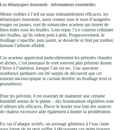
Les tétranyques tisserands : informations essentielles
Moins visibles à l’œil nu mais redoutablement efficaces, les
tétranyques tisserands, aussi connus sous le nom d’araignées
rouges ou jaunes, sont de minuscules acariens qui tissent de
fines toiles sous les feuilles. Leur repas ? Le contenu cellulaire
des feuilles, qu’ils vident petit à petit. Progressivement, le
feuillage s’opacifie, puis jaunit, se dessèche et finit par tomber,
laissant l’arbuste affaibli.
Ces acariens apprécient particulièrement les périodes chaudes
et sèches, c’est pourquoi ils sont souvent plus présents durant
l’hiver à l’intérieur, lorsque l’air est sec. Une anecdote :
nombreux jardiniers ont été surpris de découvrir que cet
ennemi microscopique se cachait derrière un feuillage terni et
poussiéreux.
Pour les prévenir, il est essentiel de maintenir une certaine
humidité autour de la plante – des brumisations régulières sont
d’ailleurs très efficaces. Placer le laurier rose loin des sources
de chaleur excessive aide également à limiter sa prolifération.
En cas d’attaque avérée, un arrosage généreux à l’eau claire
sous forme de jet peut suffire à décourager ces petits tisseurs.