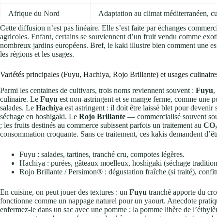
Afrique du Nord
Adaptation au climat méditerranéen, cu
Cette diffusion n’est pas linéaire. Elle s’est faite par échanges commer
agricoles. Enfant, certains se souviennent d’un fruit vendu comme exoti
nombreux jardins européens. Bref, le kaki illustre bien comment une espè
les régions et les usages.
Variétés principales (Fuyu, Hachiya, Rojo Brillante) et usages culinaire
Parmi les centaines de cultivars, trois noms reviennent souvent :
Fuyu
,
culinaire. Le
Fuyu
est non-astringent et se mange ferme, comme une po
salades. Le
Hachiya
est astringent : il doit être laissé blet pour devenir
séchage en hoshigaki. Le
Rojo Brillante
— commercialisé souvent sou
; les fruits destinés au commerce subissent parfois un traitement au
CO
consommation croquante. Sans ce traitement, ces kakis demandent d’être
Fuyu : salades, tartines, tranché cru, compotes légères.
Hachiya : purées, gâteaux moelleux, hoshigaki (séchage tradition
Rojo Brillante / Persimon® : dégustation fraîche (si traité), confi
En cuisine, on peut jouer des textures : un
Fuyu
tranché apporte du cro
fonctionne comme un nappage naturel pour un yaourt. Anecdote pratiqu
enfermez-le dans un sac avec une pomme ; la pomme libère de l’éthylène 