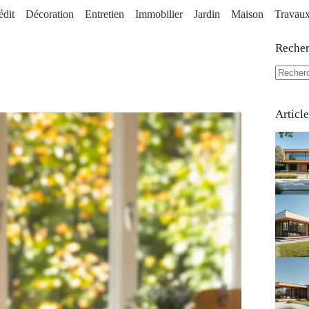
édit
Décoration
Entretien
Immobilier
Jardin
Maison
Travau
Reche
Aucun
résultat
Articl