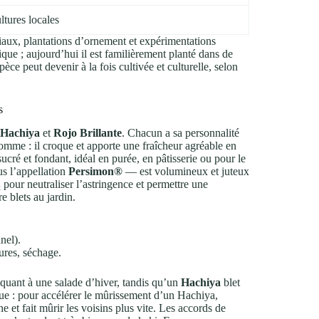
ltures locales
ciaux, plantations d’ornement et expérimentations
que ; aujourd’hui il est familièrement planté dans de
ce peut devenir à la fois cultivée et culturelle, selon
s
Hachiya
et
Rojo Brillante
. Chacun a sa personnalité
mme : il croque et apporte une fraîcheur agréable en
 sucré et fondant, idéal en purée, en pâtisserie ou pour le
s l’appellation
Persimon®
— est volumineux et juteux
₂
pour neutraliser l’astringence et permettre une
 blets au jardin.
nel).
tures, séchage.
quant à une salade d’hiver, tandis qu’un
Hachiya
blet
e : pour accélérer le mûrissement d’un Hachiya,
et fait mûrir les voisins plus vite. Les accords de