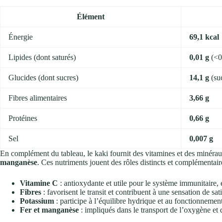
Élément
Énergie
69,1 kcal
Lipides (dont saturés)
0,01 g
(<0,
Glucides (dont sucres)
14,1 g
(suc
Fibres alimentaires
3,66 g
Protéines
0,66 g
Sel
0,007 g
En complément du tableau, le kaki fournit des vitamines et des minéra
manganèse
. Ces nutriments jouent des rôles distincts et complémentair
Vitamine C
: antioxydante et utile pour le système immunitaire, e
Fibres
: favorisent le transit et contribuent à une sensation de sat
Potassium
: participe à l’équilibre hydrique et au fonctionnemen
Fer et manganèse
: impliqués dans le transport de l’oxygène et