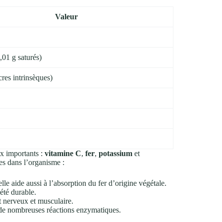
Valeur
01 g saturés)
res intrinsèques)
ux importants :
vitamine C
,
fer
,
potassium
et
es dans l’organisme :
lle aide aussi à l’absorption du fer d’origine végétale.
iété durable.
t nerveux et musculaire.
 de nombreuses réactions enzymatiques.