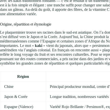
avec les kakis traditionnels fondants — c’est le résultat d’un traitement 
est à la fois simple et élégant : une tranche suffit pour changer une sa
dans un gâteau. Au-delà du goût, il apporte des fibres, de la vitamine C 
une alimentation variée.
Origine, répartition et étymologie
Le plaqueminier trouve ses racines dans le sud-est asiatique. On l’a dom
s’est diffusé vers le Japon et la Corée. Aujourd’hui, la Chine produit la
méditerranéennes comme l’Espagne et certaines zones d’Afrique du Nor
importantes. Le mot «
kaki
» vient du japonais, alors que « persimmon 
amérindien via l’anglais colonial. En français on rencontre aussi « pla
reflète le long voyage du fruit et ses rencontres culturelles. Pour se rep
poussant sur des routes commerciales, a pris racine dans des jardins et
synthétise les grandes zones de répartition et quelques particularités rég
Région
Chine
Principal producteur mondial, centre d
Japon & Corée
Longue tradition, nombreuses variétés 
Espagne (Valence)
Variété Rojo Brillante / Persimon®, exp