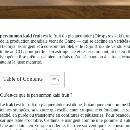
persimmon kaki fruit
est le fruit du plaqueminier (Diospyros kaki),
de la production mondiale vient de Chine — qui se décline en variétés co
Hachiya, astringent et à consommer blet, et le Rojo Brillante vendu s
traité au CO₂ pour perdre son astringence et rester croquant; riche en f
lycopène, il se prête aussi bien au frais qu’au séchage ou à la transform
atteint la juste maturité.
Table of Contents
Qu’est-ce que le persimmon kaki fruit ?
Le
kaki
est le fruit du plaqueminier asiatique, botaniquement nommé
D
teintes orangées, sa texture qui oscille entre croquante et fondante, et 
séché, en purée ou transformé en confitures et pâtisseries. Pour beaucou
sur une table d’octobre. Certains le mangent comme une pomme, d’autres 
Une anecdote : en Europe moderne, il arrive souvent que des consomm