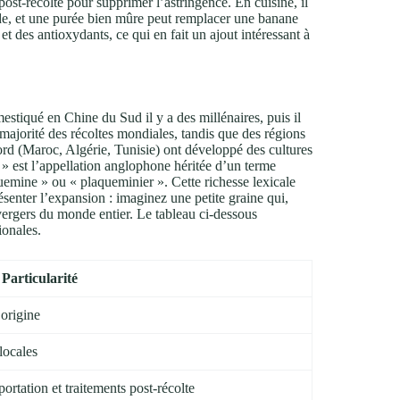
post-récolte pour supprimer l’astringence. En cuisine, il
lade, et une purée bien mûre peut remplacer une banane
et des antioxydants, ce qui en fait un ajout intéressant à
estiqué en Chine du Sud il y a des millénaires, puis il
 majorité des récoltes mondiales, tandis que des régions
d (Maroc, Algérie, Tunisie) ont développé des cultures
» est l’appellation anglophone héritée d’un terme
quemine » ou « plaqueminier ». Cette richesse lexicale
résenter l’expansion : imaginez une petite graine qui,
 vergers du monde entier. Le tableau ci‑dessous
ionales.
Particularité
’origine
locales
ortation et traitements post-récolte