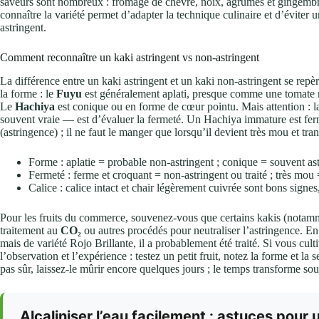
saveurs sont nombreux : fromage de chèvre, noix, agrumes et gingembr
connaître la variété permet d’adapter la technique culinaire et d’éviter
astringent.
Comment reconnaître un kaki astringent vs non-astringent
La différence entre un kaki astringent et un kaki non-astringent se repèr
la forme : le
Fuyu
est généralement aplati, presque comme une tomate ro
Le
Hachiya
est conique ou en forme de cœur pointu. Mais attention : la
souvent vraie — est d’évaluer la fermeté. Un Hachiya immature est ferm
(astringence) ; il ne faut le manger que lorsqu’il devient très mou et tran
Forme : aplatie = probable non-astringent ; conique = souvent ast
Fermeté : ferme et croquant = non-astringent ou traité ; très mou =
Calice : calice intact et chair légèrement cuivrée sont bons signes,
Pour les fruits du commerce, souvenez-vous que certains kakis (notam
traitement au
CO₂
ou autres procédés pour neutraliser l’astringence. En
mais de variété Rojo Brillante, il a probablement été traité. Si vous cu
l’observation et l’expérience : testez un petit fruit, notez la forme et la
pas sûr, laissez-le mûrir encore quelques jours ; le temps transforme 
Alcaliniser l’eau facilement : astuces pour