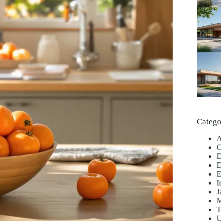
Catego
A
C
D
D
E
I
J
M
T
U