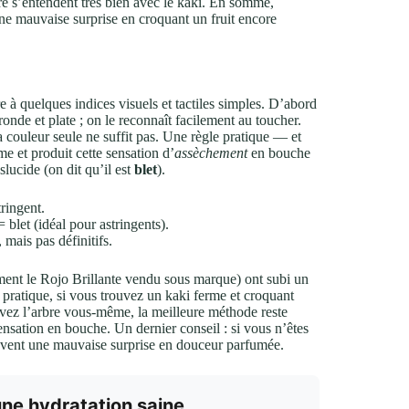
e s’entendent très bien avec le kaki. En somme,
 une mauvaise surprise en croquant un fruit encore
e à quelques indices visuels et tactiles simples. D’abord
nde et plate ; on le reconnaît facilement au toucher.
 couleur seule ne suffit pas. Une règle pratique — et
e et produit cette sensation d’
assèchement
en bouche
slucide (on dit qu’il est
blet
).
ringent.
 blet (idéal pour astringents).
 mais pas définitifs.
ment le Rojo Brillante vendu sous marque) ont subi un
 pratique, si vous trouvez un kaki ferme et croquant
ltivez l’arbre vous-même, la meilleure méthode reste
 sensation en bouche. Un dernier conseil : si vous n’êtes
souvent une mauvaise surprise en douceur parfumée.
 une hydratation saine