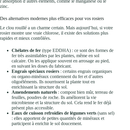
l’absorption d’autres éléments, comme le manganèse ou le
zinc.
Des alternatives modernes plus efficaces pour vos rosiers
Le clou rouillé a un charme certain. Mais aujourd’hui, si votre
rosier montre une vraie chlorose, il existe des solutions plus
rapides et mieux contrôlées.
Chélates de fer
(type EDDHA) : ce sont des formes de
fer très assimilables par les plantes, même en sol
calcaire. On les applique souvent en arrosage au pied,
en suivant les doses du fabricant.
Engrais spéciaux rosiers
: certains engrais organiques
ou organo-minéraux contiennent du fer et d’autres
oligoéléments. Ils nourrissent la plante tout en
enrichissant la structure du sol.
Amendements naturels
: compost bien mûr, terreau de
feuilles, poudres de roche. Ils améliorent la vie
microbienne et la structure du sol. Cela rend le fer déjà
présent plus accessible.
Eaux de cuisson refroidies de légumes verts
(sans sel)
: elles apportent de petites quantités de minéraux et
participent à enrichir le sol doucement.