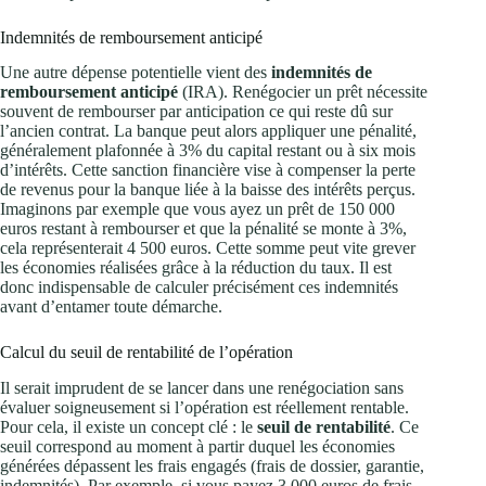
Indemnités de remboursement anticipé
Une autre dépense potentielle vient des
indemnités de
remboursement anticipé
(IRA). Renégocier un prêt nécessite
souvent de rembourser par anticipation ce qui reste dû sur
l’ancien contrat. La banque peut alors appliquer une pénalité,
généralement plafonnée à 3% du capital restant ou à six mois
d’intérêts. Cette sanction financière vise à compenser la perte
de revenus pour la banque liée à la baisse des intérêts perçus.
Imaginons par exemple que vous ayez un prêt de 150 000
euros restant à rembourser et que la pénalité se monte à 3%,
cela représenterait 4 500 euros. Cette somme peut vite grever
les économies réalisées grâce à la réduction du taux. Il est
donc indispensable de calculer précisément ces indemnités
avant d’entamer toute démarche.
Calcul du seuil de rentabilité de l’opération
Il serait imprudent de se lancer dans une renégociation sans
évaluer soigneusement si l’opération est réellement rentable.
Pour cela, il existe un concept clé : le
seuil de rentabilité
. Ce
seuil correspond au moment à partir duquel les économies
générées dépassent les frais engagés (frais de dossier, garantie,
indemnités). Par exemple, si vous payez 3 000 euros de frais