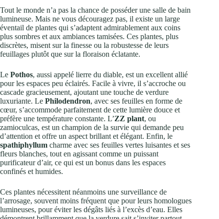
Tout le monde n’a pas la chance de posséder une salle de bain
lumineuse. Mais ne vous découragez pas, il existe un large
éventail de plantes qui s’adaptent admirablement aux coins
plus sombres et aux ambiances tamisées. Ces plantes, plus
discrètes, misent sur la finesse ou la robustesse de leurs
feuillages plutôt que sur la floraison éclatante.
Le
Pothos
, aussi appelé lierre du diable, est un excellent allié
pour les espaces peu éclairés. Facile à vivre, il s’accroche ou
cascade gracieusement, ajoutant une touche de verdure
luxuriante. Le
Philodendron
, avec ses feuilles en forme de
cœur, s’accommode parfaitement de cette lumière douce et
préfère une température constante. L’
ZZ plant
, ou
zamioculcas, est un champion de la survie qui demande peu
d’attention et offre un aspect brillant et élégant. Enfin, le
spathiphyllum
charme avec ses feuilles vertes luisantes et ses
fleurs blanches, tout en agissant comme un puissant
purificateur d’air, ce qui est un bonus dans les espaces
confinés et humides.
Ces plantes nécessitent néanmoins une surveillance de
l’arrosage, souvent moins fréquent que pour leurs homologues
lumineuses, pour éviter les dégâts liés à l’excès d’eau. Elles
démontrent brillamment que la verdure sait s’inviter partout,