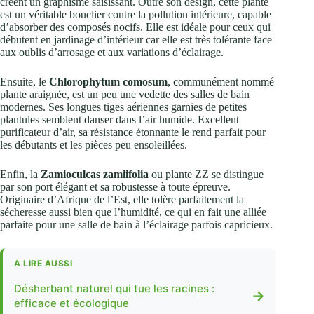
créent un graphisme saisissant. Outre son design, cette plante
est un véritable bouclier contre la pollution intérieure, capable
d’absorber des composés nocifs. Elle est idéale pour ceux qui
débutent en jardinage d’intérieur car elle est très tolérante face
aux oublis d’arrosage et aux variations d’éclairage.
Ensuite, le
Chlorophytum comosum
, communément nommé
plante araignée, est un peu une vedette des salles de bain
modernes. Ses longues tiges aériennes garnies de petites
plantules semblent danser dans l’air humide. Excellent
purificateur d’air, sa résistance étonnante le rend parfait pour
les débutants et les pièces peu ensoleillées.
Enfin, la
Zamioculcas zamiifolia
ou plante ZZ se distingue
par son port élégant et sa robustesse à toute épreuve.
Originaire d’Afrique de l’Est, elle tolère parfaitement la
sécheresse aussi bien que l’humidité, ce qui en fait une alliée
parfaite pour une salle de bain à l’éclairage parfois capricieux.
A LIRE AUSSI
Désherbant naturel qui tue les racines :
→
efficace et écologique