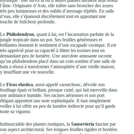
mythique : elle survit là où d’autres plantes auraient déjà rendu
l’âme. Originaire d’Asie, elle tolère sans broncher des zones
très peu lumineuses et des oublis d’arrosage répétés. En salle
d’eau, elle s’épanouit discrètement tout en apportant une
touche de fraîcheur profonde.
Le
Philodendron
, quant à lui, est l’incarnation parfaite de la
jungle tropicale dans un pot. Ses feuilles généreuses et
brillantes donnent le sentiment d’une escapade exotique. Il est
très apprécié pour sa capacité à filtrer les toxines tout en
demandant peu de lumière. Une anecdote amusante raconte
qu’un philodendron placé dans un coin sombre d’une salle de
bain a réussi à transformer l’atmosphère d’une vieille maison,
y insufflant une vie nouvelle.
Le
Ficus elastica
, aussi appelé caoutchouc, dévoile son
feuillage épais et brillant, presque cuiré, qui fait merveille dans
une ambiance humide. Ses racines aériennes et son port
élégant apportent une note sophistiquée. Il faut simplement
veiller à lui offrir un peu de lumière indirecte pour qu’il garde
toute sa vigueur.
Indissociable des plantes rustiques, la
Sansevieria
fascine par
son aspect architectural. Ses longues feuilles rigides et bordées