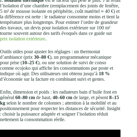
L’
isolation thermique
est le facteur qui pèse le plus. J’ai refait
l’isolation d’une chambre (remplacement des joints de fenêtre,
5 m² de mousse isolante en périphérie, coût matériel ≈ 40 €) et
la différence est nette : le radiateur consomme moins et tient la
température plus longtemps. Pour estimer l’ordre de grandeur
des travaux, un devis pour isolation extérieure sur 100 m²
tourne souvent autour des tarifs évoqués dans ce guide sur
prix isolation extérieure
.
Outils utiles pour ajuster les réglages : un thermostat
d’ambiance (prix
30–80 €
), un programmateur mécanique
pour prise (
10–25 €
), ou une solution de suivi de conso
comme ecojoko qui affiche les consommations par poste et
indique où agir. Des utilisateurs ont obtenu jusqu’à
18 %
d’économie sur la facture en combinant suivi et gestes.
Enfin, dimension et poids : les radiateurs bain d’huile font en
général
60–80 cm
de haut,
40–60 cm
de large, et pèsent
8–15
kg
selon le nombre de colonnes ; attention à la mobilité et au
positionnement pour respecter les distances de sécurité. Insight
: choisir la puissance adaptée et soigner l’isolation réduit
nettement la consommation réelle.