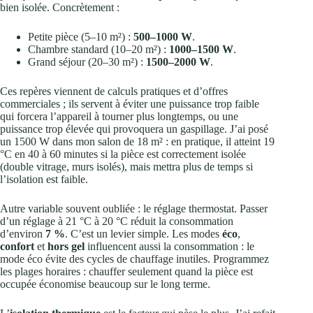
bien isolée. Concrètement :
Petite pièce (5–10 m²) :
500–1000 W
.
Chambre standard (10–20 m²) :
1000–1500 W
.
Grand séjour (20–30 m²) :
1500–2000 W
.
Ces repères viennent de calculs pratiques et d’offres
commerciales ; ils servent à éviter une puissance trop faible
qui forcera l’appareil à tourner plus longtemps, ou une
puissance trop élevée qui provoquera un gaspillage. J’ai posé
un 1500 W dans mon salon de 18 m² : en pratique, il atteint 19
°C en 40 à 60 minutes si la pièce est correctement isolée
(double vitrage, murs isolés), mais mettra plus de temps si
l’isolation est faible.
Autre variable souvent oubliée : le réglage thermostat. Passer
d’un réglage à 21 °C à 20 °C réduit la consommation
d’environ
7 %
. C’est un levier simple. Les modes
éco
,
confort
et
hors gel
influencent aussi la consommation : le
mode éco évite des cycles de chauffage inutiles. Programmez
les plages horaires : chauffer seulement quand la pièce est
occupée économise beaucoup sur le long terme.