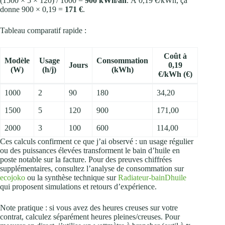
(1500 × 5 × 120) / 1000 =
900 kWh/an
. À 0,19 €/kWh, ça
donne 900 × 0,19 =
171 €
.
Tableau comparatif rapide :
Coût à
Modèle
Usage
Consommation
Jours
0,19
(W)
(h/j)
(kWh)
€/kWh (€)
1000
2
90
180
34,20
1500
5
120
900
171,00
2000
3
100
600
114,00
Ces calculs confirment ce que j’ai observé : un usage régulier
ou des puissances élevées transforment le bain d’huile en
poste notable sur la facture. Pour des preuves chiffrées
supplémentaires, consultez l’analyse de consommation sur
ecojoko
ou la synthèse technique sur
Radiateur-bainDhuile
qui proposent simulations et retours d’expérience.
Note pratique : si vous avez des heures creuses sur votre
contrat, calculez séparément heures pleines/creuses. Pour