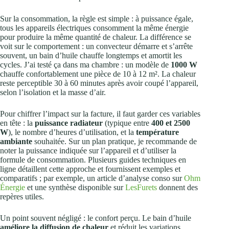
Sur la consommation, la règle est simple : à puissance égale,
tous les appareils électriques consomment la même énergie
pour produire la même quantité de chaleur. La différence se
voit sur le comportement : un convecteur démarre et s’arrête
souvent, un bain d’huile chauffe longtemps et amortit les
cycles. J’ai testé ça dans ma chambre : un modèle de
1000 W
chauffe confortablement une pièce de 10 à 12 m². La chaleur
reste perceptible 30 à 60 minutes après avoir coupé l’appareil,
selon l’isolation et la masse d’air.
Pour chiffrer l’impact sur la facture, il faut garder ces variables
en tête : la
puissance radiateur
(typique entre
400 et 2500
W
), le nombre d’heures d’utilisation, et la
température
ambiante
souhaitée. Sur un plan pratique, je recommande de
noter la puissance indiquée sur l’appareil et d’utiliser la
formule de consommation. Plusieurs guides techniques en
ligne détaillent cette approche et fournissent exemples et
comparatifs ; par exemple, un article d’analyse conso sur
Ohm
Énergie
et une synthèse disponible sur
LesFurets
donnent des
repères utiles.
Un point souvent négligé : le confort perçu. Le bain d’huile
améliore la diffusion de chaleur
et réduit les variations