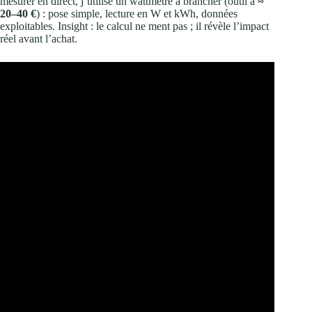
mesurer en direct, j’utilise un wattmètre à brancher (outil à
≈
20–40 €
) : pose simple, lecture en W et kWh, données
exploitables. Insight : le calcul ne ment pas ; il révèle l’impact
réel avant l’achat.