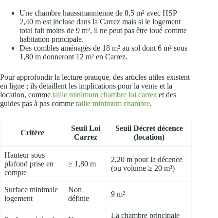
Une chambre haussmannienne de 8,5 m² avec HSP
2,40 m est incluse dans la Carrez mais si le logement
total fait moins de 9 m², il ne peut pas être loué comme
habitation principale.
Des combles aménagés de 18 m² au sol dont 6 m² sous
1,80 m donneront 12 m² en Carrez.
Pour approfondir la lecture pratique, des articles utiles existent
en ligne ; ils détaillent les implications pour la vente et la
location, comme
taille minimum chambre loi carrez
et des
guides pas à pas comme
taille minimum chambre
.
Seuil Loi
Seuil Décret décence
Critère
Carrez
(location)
Hauteur sous
2,20 m pour la décence
plafond prise en
≥ 1,80 m
(ou volume ≥ 20 m³)
compte
Surface minimale
Non
9 m²
logement
définie
La chambre principale