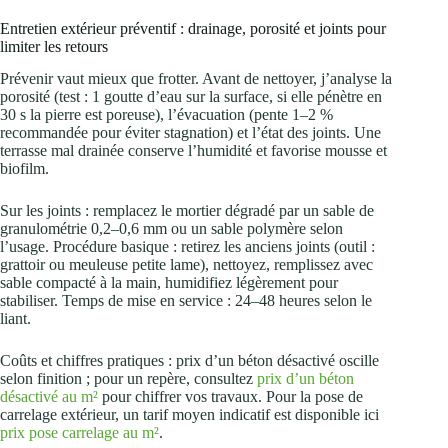
Entretien extérieur préventif : drainage, porosité et joints pour
limiter les retours
Prévenir vaut mieux que frotter. Avant de nettoyer, j’analyse la
porosité (test : 1 goutte d’eau sur la surface, si elle pénètre en
30 s la pierre est poreuse), l’évacuation (pente 1–2 %
recommandée pour éviter stagnation) et l’état des joints. Une
terrasse mal drainée conserve l’humidité et favorise mousse et
biofilm.
Sur les joints : remplacez le mortier dégradé par un sable de
granulométrie 0,2–0,6 mm ou un sable polymère selon
l’usage. Procédure basique : retirez les anciens joints (outil :
grattoir ou meuleuse petite lame), nettoyez, remplissez avec
sable compacté à la main, humidifiez légèrement pour
stabiliser. Temps de mise en service : 24–48 heures selon le
liant.
Coûts et chiffres pratiques : prix d’un béton désactivé oscille
selon finition ; pour un repère, consultez
prix d’un béton
désactivé au m²
pour chiffrer vos travaux. Pour la pose de
carrelage extérieur, un tarif moyen indicatif est disponible ici
prix pose carrelage au m²
.