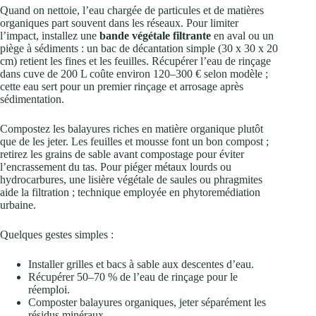
Quand on nettoie, l’eau chargée de particules et de matières
organiques part souvent dans les réseaux. Pour limiter
l’impact, installez une
bande végétale filtrante
en aval ou un
piège à sédiments : un bac de décantation simple (30 x 30 x 20
cm) retient les fines et les feuilles. Récupérer l’eau de rinçage
dans cuve de 200 L coûte environ 120–300 € selon modèle ;
cette eau sert pour un premier rinçage et arrosage après
sédimentation.
Compostez les balayures riches en matière organique plutôt
que de les jeter. Les feuilles et mousse font un bon compost ;
retirez les grains de sable avant compostage pour éviter
l’encrassement du tas. Pour piéger métaux lourds ou
hydrocarbures, une lisière végétale de saules ou phragmites
aide la filtration ; technique employée en phytoremédiation
urbaine.
Quelques gestes simples :
Installer grilles et bacs à sable aux descentes d’eau.
Récupérer 50–70 % de l’eau de rinçage pour le
réemploi.
Composter balayures organiques, jeter séparément les
résidus minéraux.