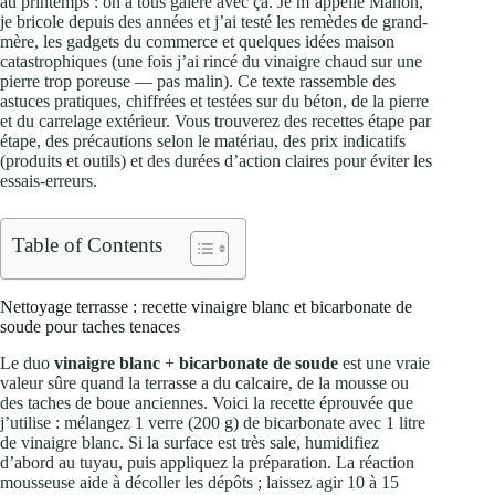
au printemps : on a tous galéré avec ça. Je m’appelle Manon,
je bricole depuis des années et j’ai testé les remèdes de grand-
mère, les gadgets du commerce et quelques idées maison
catastrophiques (une fois j’ai rincé du vinaigre chaud sur une
pierre trop poreuse — pas malin). Ce texte rassemble des
astuces pratiques, chiffrées et testées sur du béton, de la pierre
et du carrelage extérieur. Vous trouverez des recettes étape par
étape, des précautions selon le matériau, des prix indicatifs
(produits et outils) et des durées d’action claires pour éviter les
essais-erreurs.
Table of Contents
Nettoyage terrasse : recette vinaigre blanc et bicarbonate de
soude pour taches tenaces
Le duo
vinaigre blanc
+
bicarbonate de soude
est une vraie
valeur sûre quand la terrasse a du calcaire, de la mousse ou
des taches de boue anciennes. Voici la recette éprouvée que
j’utilise : mélangez 1 verre (200 g) de bicarbonate avec 1 litre
de vinaigre blanc. Si la surface est très sale, humidifiez
d’abord au tuyau, puis appliquez la préparation. La réaction
mousseuse aide à décoller les dépôts ; laissez agir 10 à 15