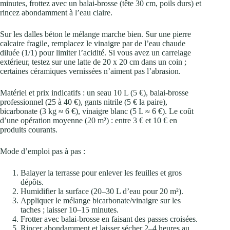
minutes, frottez avec un balai-brosse (tête 30 cm, poils durs) et
rincez abondamment à l’eau claire.
Sur les dalles béton le mélange marche bien. Sur une pierre
calcaire fragile, remplacez le vinaigre par de l’eau chaude
diluée (1/1) pour limiter l’acidité. Si vous avez un carrelage
extérieur, testez sur une latte de 20 x 20 cm dans un coin ;
certaines céramiques vernissées n’aiment pas l’abrasion.
Matériel et prix indicatifs : un seau 10 L (5 €), balai-brosse
professionnel (25 à 40 €), gants nitrile (5 € la paire),
bicarbonate (3 kg ≈ 6 €), vinaigre blanc (5 L ≈ 6 €). Le coût
d’une opération moyenne (20 m²) : entre 3 € et 10 € en
produits courants.
Mode d’emploi pas à pas :
Balayer la terrasse pour enlever les feuilles et gros
dépôts.
Humidifier la surface (20–30 L d’eau pour 20 m²).
Appliquer le mélange bicarbonate/vinaigre sur les
taches ; laisser 10–15 minutes.
Frotter avec balai-brosse en faisant des passes croisées.
Rincer abondamment et laisser sécher 2–4 heures au