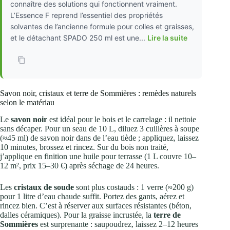
connaître des solutions qui fonctionnent vraiment.
L’Essence F reprend l’essentiel des propriétés
solvantes de l’ancienne formule pour colles et graisses,
et le détachant SPADO 250 ml est une...
Lire la suite
Savon noir, cristaux et terre de Sommières : remèdes naturels
selon le matériau
Le
savon noir
est idéal pour le bois et le carrelage : il nettoie
sans décaper. Pour un seau de 10 L, diluez 3 cuillères à soupe
(≈45 ml) de savon noir dans de l’eau tiède ; appliquez, laissez
10 minutes, brossez et rincez. Sur du bois non traité,
j’applique en finition une huile pour terrasse (1 L couvre 10–
12 m², prix 15–30 €) après séchage de 24 heures.
Les
cristaux de soude
sont plus costauds : 1 verre (≈200 g)
pour 1 litre d’eau chaude suffit. Portez des gants, aérez et
rincez bien. C’est à réserver aux surfaces résistantes (béton,
dalles céramiques). Pour la graisse incrustée, la
terre de
Sommières
est surprenante : saupoudrez, laissez 2–12 heures