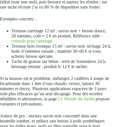
(idéal toute une nuit), puis brossez et aspirez les résidus ; sur
une tache récente j’ai vu 80 % de disparition sans frotter.
Exemples concrets :
Terrasse carrelage 12 m² : savon noir + brosse douce,
20 minutes, coût ≈ 2 € en produit. Référence utile :
conseils pour carrelage
.
Terrasse bois exotique 15 m² : savon noir, séchage 24 h,
huile d’entretien ensuite ; matériel 30–60 € si vous
achetez brosse spéciale.
Tache de graisse sur béton : terre de Sommières 24 h,
brossage ensuite ; produit 6–12 € le sachet.
Si la mousse est le problème, mélangez 2 cuillères à soupe de
bicarbonate dans 1 litre d’eau chaude, versez, laissez 30
minutes et rincez. Plusieurs applications espacées de 3 jours
sont plus efficaces qu’un seul décapage. Pour des recettes
détaillées et alternatives, la page
Le Monde du Jardin
propose
variantes et précautions.
Astuce de pro : stockez savon noir concentré dans une
bouteille sombre, et utilisez une brosse à poils synthétiques
pour les dalles lisses, poils en fibre naturelle pour le bois.