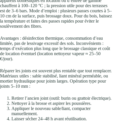
appareils domestiques en location ou d’entrée de gamme
chauffent à 100–120 °C ; la pression utile pour des terrasses
est de 3–6 bars. Mode d’emploi : plusieurs passes courtes à 5–
10 cm de la surface, puis brossage doux. Pour du bois, baissez
la température et faites des passes rapides pour éviter le
soulèvement des fibres.
Avantages : désinfection thermique, consommation d’eau
limitée, pas de lessivage excessif des sols. Inconvénients :
temps d’exécution plus long que le brossage classique et coût
de location éventuel (location nettoyeur vapeur ≈ 25–50
€/jour).
Réparer les joints est souvent plus rentable que tout remplacer.
Matériaux utiles : sable stabilisé, liant minéral perméable, ou
mortier hydraulique pour joints larges. Opération type pour
joints 5–10 mm :
Retirer l’ancien joint (outil: burin ou grattoir électrique).
Nettoyer à la brosse et aspirer les poussières.
Appliquer le nouveau sable/liant, compacter
manuellement.
Laisser sécher 24–48 h avant réutilisation.