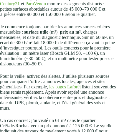
Century21
et
ParuVendu
montre des segments distincts :
petites surfaces abordables autour de 45 000–70 000 € et
3‑pièces entre 90 000 et 150 000 € selon le quartier.
Je commence toujours par trier les annonces sur ces critères
mesurables :
surface utile
(m²),
prix au m²
, charges
mensuelles, et date du diagnostic technique. Sur un 60 m², un
écart de 300 €/m² fait 18 000 € de différence : ça vaut la peine
d’investiguer pourquoi. Les outils concrets pour la première
évaluation : un mètre laser (Bosch GLM 50, ~100 €), un
humidimètre (~30–60 €), et un multimètre pour tester prises et
disjoncteurs (30–50 €).
Pour la veille, activez des alertes. J’utilise plusieurs sources
pour comparer l’offre : annonces locales, agences et sites
généralistes. Par exemple,
les pages Laforêt
listent souvent des
biens remis rapidement. Après avoir repéré une annonce
intéressante, vérifiez la cohérence entre prix et diagnostics :
date du DPE, plomb, amiante, et l’état général des sols et
murs.
Un cas concret : j’ai visité un 61 m² dans le quartier
Crêt‑de‑Rocha avec un prix annoncé à 125 000 €. Le syndic
indiquait des travaux de ravalement votés à 12 000 € pour