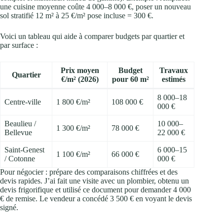
une cuisine moyenne coûte 4 000–8 000 €, poser un nouveau
sol stratifié 12 m² à 25 €/m² pose incluse = 300 €.
Voici un tableau qui aide à comparer budgets par quartier et
par surface :
Prix moyen
Budget
Travaux
Quartier
€/m² (2026)
pour 60 m²
estimés
8 000–18
Centre‑ville
1 800 €/m²
108 000 €
000 €
Beaulieu /
10 000–
1 300 €/m²
78 000 €
Bellevue
22 000 €
Saint‑Genest
6 000–15
1 100 €/m²
66 000 €
/ Cotonne
000 €
Pour négocier : prépare des comparaisons chiffrées et des
devis rapides. J’ai fait une visite avec un plombier, obtenu un
devis frigorifique et utilisé ce document pour demander 4 000
€ de remise. Le vendeur a concédé 3 500 € en voyant le devis
signé.