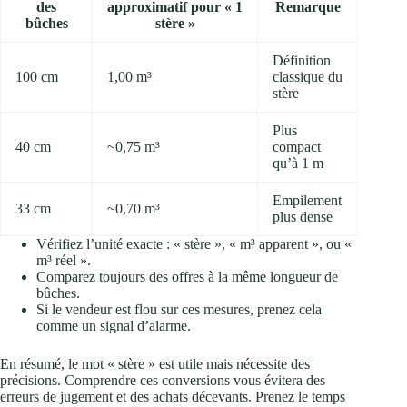
des
approximatif pour « 1
Remarque
bûches
stère »
Définition
100 cm
1,00 m³
classique du
stère
Plus
40 cm
~0,75 m³
compact
qu’à 1 m
Empilement
33 cm
~0,70 m³
plus dense
Vérifiez l’unité exacte : « stère », « m³ apparent », ou «
m³ réel ».
Comparez toujours des offres à la même longueur de
bûches.
Si le vendeur est flou sur ces mesures, prenez cela
comme un signal d’alarme.
En résumé, le mot « stère » est utile mais nécessite des
précisions. Comprendre ces conversions vous évitera des
erreurs de jugement et des achats décevants. Prenez le temps