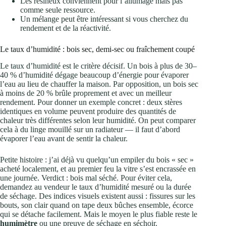
Les résineux conviennent pour l’allumage mais pas
comme seule ressource.
Un mélange peut être intéressant si vous cherchez du
rendement et de la réactivité.
Le taux d’humidité : bois sec, demi-sec ou fraîchement coupé
Le taux d’humidité est le critère décisif. Un bois à plus de 30–
40 % d’humidité dégage beaucoup d’énergie pour évaporer
l’eau au lieu de chauffer la maison. Par opposition, un bois sec
à moins de 20 % brûle proprement et avec un meilleur
rendement. Pour donner un exemple concret : deux stères
identiques en volume peuvent produire des quantités de
chaleur très différentes selon leur humidité. On peut comparer
cela à du linge mouillé sur un radiateur — il faut d’abord
évaporer l’eau avant de sentir la chaleur.
Petite histoire : j’ai déjà vu quelqu’un empiler du bois « sec »
acheté localement, et au premier feu la vitre s’est encrassée en
une journée. Verdict : bois mal séché. Pour éviter cela,
demandez au vendeur le taux d’humidité mesuré ou la durée
de séchage. Des indices visuels existent aussi : fissures sur les
bouts, son clair quand on tape deux bûches ensemble, écorce
qui se détache facilement. Mais le moyen le plus fiable reste le
humimètre
ou une preuve de séchage en séchoir.