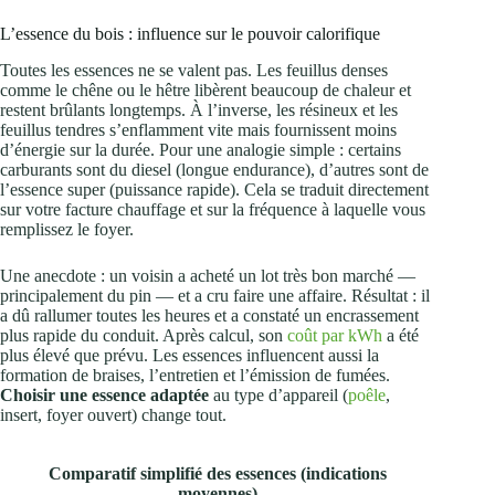
L’essence du bois : influence sur le pouvoir calorifique
Toutes les essences ne se valent pas. Les feuillus denses
comme le chêne ou le hêtre libèrent beaucoup de chaleur et
restent brûlants longtemps. À l’inverse, les résineux et les
feuillus tendres s’enflamment vite mais fournissent moins
d’énergie sur la durée. Pour une analogie simple : certains
carburants sont du diesel (longue endurance), d’autres sont de
l’essence super (puissance rapide). Cela se traduit directement
sur votre facture chauffage et sur la fréquence à laquelle vous
remplissez le foyer.
Une anecdote : un voisin a acheté un lot très bon marché —
principalement du pin — et a cru faire une affaire. Résultat : il
a dû rallumer toutes les heures et a constaté un encrassement
plus rapide du conduit. Après calcul, son
coût par kWh
a été
plus élevé que prévu. Les essences influencent aussi la
formation de braises, l’entretien et l’émission de fumées.
Choisir une essence adaptée
au type d’appareil (
poêle
,
insert, foyer ouvert) change tout.
Comparatif simplifié des essences (indications
moyennes)