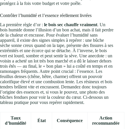
protégez à la fois votre budget et votre poêle.
Contrôler l’humidité et l’essence réellement livrées
La première règle d’or :
le bois sec chauffe vraiment
. Un
bois humide donne l’illusion d’un bon achat, mais il fait perdre
de la chaleur et encrasse. Pour évaluer l’humidité sans
appareil, il existe des signes simples à repérer : une bûche
sèche sonne creux quand on la tape, présente des fissures à ses
extrémités et une écorce qui se détache. À l’inverse, le bois
vert est lourd, sombre et peut sentir la sève. Une anecdote : un
voisin a acheté un lot très bon marché et a dû le laisser dehors
trois étés — au final, le « bon plan » lui a coûté en temps et en
ramonages fréquents. Autre point crucial : l’essence. Les
feuillus denses (chêne, hêtre, charme) offrent un pouvoir
calorifique élevé et une combustion lente. Les résineux et bois
tendres brûlent vite et encrassent. Demandez donc toujours
l’origine des essences et, si vous le pouvez, une photo des
bûches fendues pour voir la couleur du cœur. Ci-dessous un
tableau pratique pour vous repérer rapidement.
Taux
Action
État
Conséquence
d’humidité
recommandée