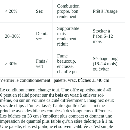
Combustion
< 20%
Sec
propre, bon
Prêt à l’usage
rendement
Supportable
Stocker à
Demi-
mais
20–30%
l’abri 6–12
sec
rendement
mois
réduit
Fume
Séchage long
Frais /
beaucoup,
> 30%
(18–24 mois)
vert
encrasse,
ou éviter
chauffe peu
Vérifier le conditionnement : palette, vrac, bûches 33/40 cm
Le conditionnement change tout. Une offre appétissante à 40
€ peut en réalité porter sur
du bois en vrac
à enlever soi-
même, ou sur un volume calculé différemment. Imaginez deux
sacs de chips : l’un est tassé, l’autre gonflé d’air — même
principe avec des bûches coupées à des longueurs différentes.
Les bûches en 33 cm s’empilent plus compact et donnent une
impression de quantité plus faible qu’un stère théorique à 1 m.
Une palette, elle, est pratique et souvent calibrée : c’est simple