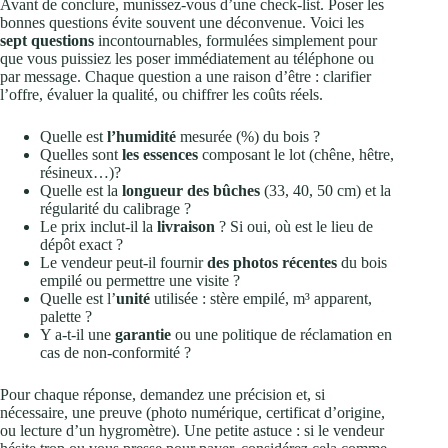
Avant de conclure, munissez-vous d’une check-list. Poser les
bonnes questions évite souvent une déconvenue. Voici les
sept questions
incontournables, formulées simplement pour
que vous puissiez les poser immédiatement au téléphone ou
par message. Chaque question a une raison d’être : clarifier
l’offre, évaluer la qualité, ou chiffrer les coûts réels.
Quelle est
l’humidité
mesurée (%) du bois ?
Quelles sont
les essences
composant le lot (chêne, hêtre,
résineux…)?
Quelle est la
longueur des bûches
(33, 40, 50 cm) et la
régularité du calibrage ?
Le prix inclut-il la
livraison
? Si oui, où est le lieu de
dépôt exact ?
Le vendeur peut-il fournir
des photos récentes
du bois
empilé ou permettre une visite ?
Quelle est l’
unité
utilisée : stère empilé, m³ apparent,
palette ?
Y a-t-il une
garantie
ou une politique de réclamation en
cas de non-conformité ?
Pour chaque réponse, demandez une précision et, si
nécessaire, une preuve (photo numérique, certificat d’origine,
ou lecture d’un hygromètre). Une petite astuce : si le vendeur