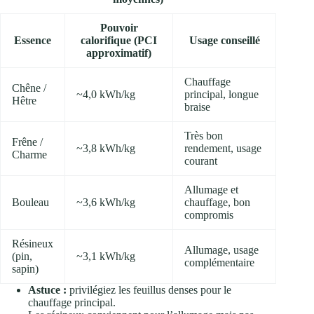
Pouvoir
Essence
calorifique (PCI
Usage conseillé
approximatif)
Chauffage
Chêne /
~4,0 kWh/kg
principal, longue
Hêtre
braise
Très bon
Frêne /
~3,8 kWh/kg
rendement, usage
Charme
courant
Allumage et
Bouleau
~3,6 kWh/kg
chauffage, bon
compromis
Résineux
Allumage, usage
(pin,
~3,1 kWh/kg
complémentaire
sapin)
Astuce :
privilégiez les feuillus denses pour le
chauffage principal.