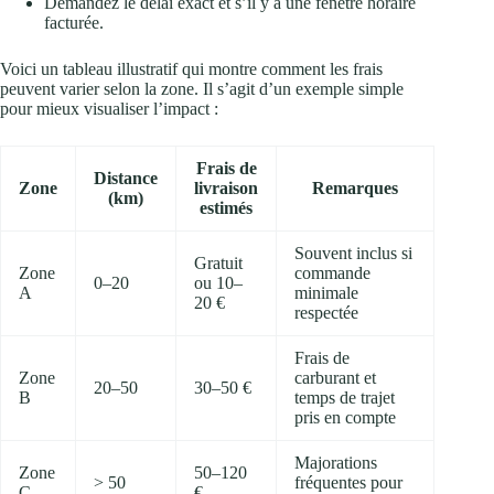
Demandez le délai exact et s’il y a une fenêtre horaire
facturée.
Voici un tableau illustratif qui montre comment les frais
peuvent varier selon la zone. Il s’agit d’un exemple simple
pour mieux visualiser l’impact :
Frais de
Distance
Zone
livraison
Remarques
(km)
estimés
Souvent inclus si
Gratuit
Zone
commande
0–20
ou 10–
A
minimale
20 €
respectée
Frais de
Zone
carburant et
20–50
30–50 €
B
temps de trajet
pris en compte
Majorations
Zone
50–120
> 50
fréquentes pour
C
€