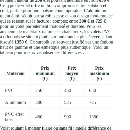
débutant autour de
250 €
et pouvant atteindre environ
650 €
.
Ce type de volet offre un bon compromis entre isolation et
coût, parfait pour une maison contemporaine. L’aluminium,
quant à lui, séduit par sa robustesse et son design moderne, ce
qui se ressent sur la facture : comptez entre
300 € et 725 €
pour un volet parfaitement motorisé et durable. Pour les
amateurs de matériaux naturels et chaleureux, les volets PVC
à effet bois se situent plutôt sur une tranche plus élevée, allant
jusqu’à
1350 €
. Ce surcoût est souvent justifié par une finition
haut de gamme et une esthétique plus authentique. Voici un
tableau pour mieux visualiser ces différences :
Prix
Prix
Prix
Matériau
minimum
moyen
maximum
(€)
(€)
(€)
PVC
250
450
650
Aluminium
300
525
725
PVC effet
450
900
1350
bois
Volet roulant à moteur filaire ou sans fil : quelle différence de