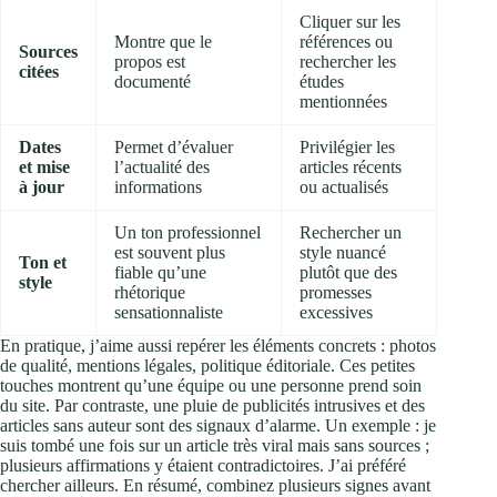
Cliquer sur les
Montre que le
références ou
Sources
propos est
rechercher les
citées
documenté
études
mentionnées
Dates
Permet d’évaluer
Privilégier les
et mise
l’actualité des
articles récents
à jour
informations
ou actualisés
Un ton professionnel
Rechercher un
est souvent plus
style nuancé
Ton et
fiable qu’une
plutôt que des
style
rhétorique
promesses
sensationnaliste
excessives
En pratique, j’aime aussi repérer les éléments concrets : photos
de qualité, mentions légales, politique éditoriale. Ces petites
touches montrent qu’une équipe ou une personne prend soin
du site. Par contraste, une pluie de publicités intrusives et des
articles sans auteur sont des signaux d’alarme. Un exemple : je
suis tombé une fois sur un article très viral mais sans sources ;
plusieurs affirmations y étaient contradictoires. J’ai préféré
chercher ailleurs. En résumé, combinez plusieurs signes avant