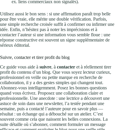
ex. liens commerciaux non signalés).
Utilisez aussi le bon sens : si une affirmation paraît trop belle
pour être vraie, elle mérite une double vérification. Parfois,
une simple recherche croisée suffit à confirmer ou infirmer une
idée. Enfin, n’hésitez pas à noter les imprécisions et à
contacter l’auteur si une information vous semble floue : une
réponse constructive est souvent un signe supplémentaire de
sérieux éditorial.
Suivre, contacter et tirer profit du blog
Ce guide vous aide à
suivre
, à
contacter
et à réellement tirer
profit du contenu d’un blog. Que vous soyez lecteur curieux,
professionnel en veille ou petite marque en recherche de
collaboration, il y a des gestes simples qui changent tout.
Abonnez-vous intelligemment. Posez les bonnes questions
quand vous écrivez. Proposez une collaboration claire et
professionnelle. Une anecdote : une lectrice a découvert une
astuce de soin dans une newsletter, l’a testée pendant une
semaine, puis a contacté l’auteure pour en savoir plus —
résultat : un échange qui a débouché sur un atelier. C’est
souvent comme cela que naissent les belles connexions. La
suite détaille où s’abonner, comment formuler un message
efficace et comment exploiter le blog pour une veille utile.