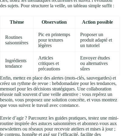
clés, notez les thématiques récurrentes et suivez l’évolution
des sujets. Pour structurer la veille, un tableau simple suffit :
Thème
Observation
Action possible
Pic en printemps
Proposer un
Routines
pour textures
produit adapté et
saisonnières
légères
un tutoriel
Articles
Envoyer études
Ingrédients
critiques et
ou alternatives
tendance
précautions
sûres
Enfin, mettez en place des alertes (mots-clés, sauvegardes) et
créez un rythme de revue : hebdomadaire pour les tendances,
mensuel pour les décisions stratégiques. Une collaboration
réussie naît souvent d’une veille attentive : vous repérez un
besoin, vous proposez une solution concrète, et vous montrez
que vous suivez le travail avec constance.
Envie d’agir ? Parcourez les guides pratiques, testez une mini-
routine inspirée des astuces saisonnières et abonnez-vous aux
newsletters ou réseaux pour recevoir ateliers et mises à jour ;
le contenu, honnête et axé sur l’efficacité, facilite des