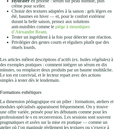
Hydrater
en priorité : sérum sur peau humide, puis
crème pour sceller.
Choisir des textures adaptées à la saison : gels légers en
été, baumes en hiver — et, pour le confort extérieur
durant la belle saison, pensez aux solutions
anti‑nuisibles comme le
piège à moustiques
d’Alexandre Reant
.
Tester un ingrédient à la fois pour détecter une réaction.
Privilégier des gestes courts et réguliers plutôt que des
rituels lourds.
Les articles mêlent descriptions d’actifs (ex. huiles végétales) à
des exemples pratiques : comment intégrer un sérum en dix
minutes, ou remplacer deux produits par un baume multitâche.
Le ton est convivial, et le lecteur repart avec des actions
simples à tester dès le lendemain.
Formations esthétiques
La dimension pédagogique est un pilier : formations, ateliers et
modules spécialisés apparaissent fréquemment. On y trouve
une offre variée, pensée pour les débutants comme pour les
professionnel·le·s en reconversion. Les sessions sont souvent
pragmatiques et axées sur la mise en pratique — comme un
atelier où l’on manipule réellement les textures ou s’exerce à