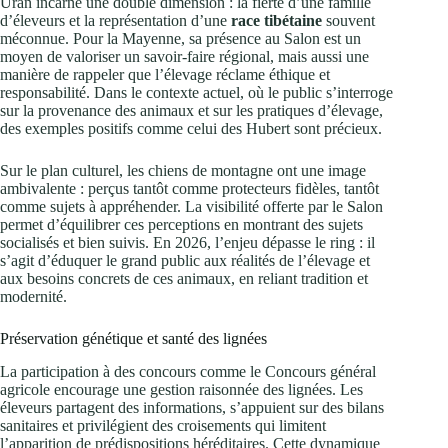
Uran incarne une double dimension : la fierté d’une famille
d’éleveurs et la représentation d’une
race tibétaine
souvent
méconnue. Pour la Mayenne, sa présence au Salon est un
moyen de valoriser un savoir‑faire régional, mais aussi une
manière de rappeler que l’élevage réclame éthique et
responsabilité. Dans le contexte actuel, où le public s’interroge
sur la provenance des animaux et sur les pratiques d’élevage,
des exemples positifs comme celui des Hubert sont précieux.
Sur le plan culturel, les chiens de montagne ont une image
ambivalente : perçus tantôt comme protecteurs fidèles, tantôt
comme sujets à appréhender. La visibilité offerte par le Salon
permet d’équilibrer ces perceptions en montrant des sujets
socialisés et bien suivis. En 2026, l’enjeu dépasse le ring : il
s’agit d’éduquer le grand public aux réalités de l’élevage et
aux besoins concrets de ces animaux, en reliant tradition et
modernité.
Préservation génétique et santé des lignées
La participation à des concours comme le Concours général
agricole encourage une gestion raisonnée des lignées. Les
éleveurs partagent des informations, s’appuient sur des bilans
sanitaires et privilégient des croisements qui limitent
l’apparition de prédispositions héréditaires. Cette dynamique