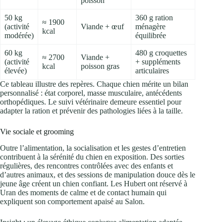
poisson
50 kg
360 g ration
≈ 1900
(activité
Viande + œuf
ménagère
kcal
modérée)
équilibrée
60 kg
480 g croquettes
≈ 2700
Viande +
(activité
+ suppléments
kcal
poisson gras
élevée)
articulaires
Ce tableau illustre des repères. Chaque chien mérite un bilan
personnalisé : état corporel, masse musculaire, antécédents
orthopédiques. Le suivi vétérinaire demeure essentiel pour
adapter la ration et prévenir des pathologies liées à la taille.
Vie sociale et grooming
Outre l’alimentation, la socialisation et les gestes d’entretien
contribuent à la sérénité du chien en exposition. Des sorties
régulières, des rencontres contrôlées avec des enfants et
d’autres animaux, et des sessions de manipulation douce dès le
jeune âge créent un chien confiant. Les Hubert ont réservé à
Uran des moments de calme et de contact humain qui
expliquent son comportement apaisé au Salon.