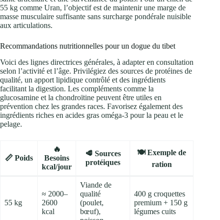
55 kg comme Uran, l’objectif est de maintenir une marge de
masse musculaire suffisante sans surcharge pondérale nuisible
aux articulations.
Recommandations nutritionnelles pour un dogue du tibet
Voici des lignes directrices générales, à adapter en consultation
selon l’activité et l’âge. Privilégiez des sources de protéines de
qualité, un apport lipidique contrôlé et des ingrédients
facilitant la digestion. Les compléments comme la
glucosamine et la chondroïtine peuvent être utiles en
prévention chez les grandes races. Favorisez également des
ingrédients riches en acides gras oméga‑3 pour la peau et le
pelage.
🔥
🍽️ Exemple de
🥩 Sources
📏 Poids
Besoins
protéiques
ration
kcal/jour
Viande de
≈ 2000–
qualité
400 g croquettes
55 kg
2600
(poulet,
premium + 150 g
kcal
bœuf),
légumes cuits