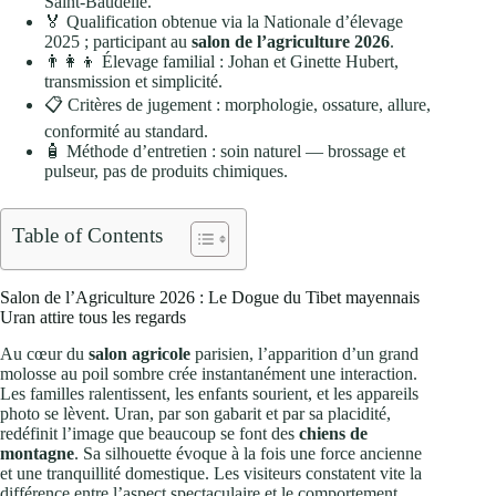
Saint‑Baudelle.
🏅 Qualification obtenue via la Nationale d’élevage
2025 ; participant au
salon de l’agriculture 2026
.
👨‍👩‍👦 Élevage familial : Johan et Ginette Hubert,
transmission et simplicité.
📋 Critères de jugement : morphologie, ossature, allure,
conformité au standard.
🧴 Méthode d’entretien : soin naturel — brossage et
pulseur, pas de produits chimiques.
Table of Contents
Salon de l’Agriculture 2026 : Le Dogue du Tibet mayennais
Uran attire tous les regards
Au cœur du
salon agricole
parisien, l’apparition d’un grand
molosse au poil sombre crée instantanément une interaction.
Les familles ralentissent, les enfants sourient, et les appareils
photo se lèvent. Uran, par son gabarit et par sa placidité,
redéfinit l’image que beaucoup se font des
chiens de
montagne
. Sa silhouette évoque à la fois une force ancienne
et une tranquillité domestique. Les visiteurs constatent vite la
différence entre l’aspect spectaculaire et le comportement