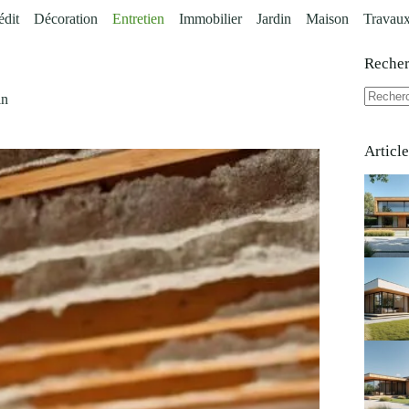
édit
Décoration
Entretien
Immobilier
Jardin
Maison
Travau
Reche
in
Aucun
résultat
Articl