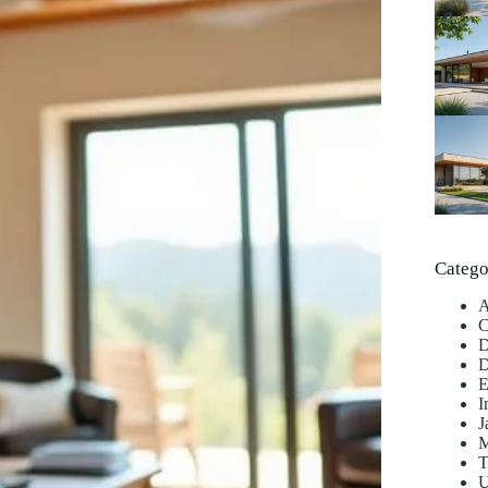
Catego
A
C
D
D
E
I
J
M
T
U