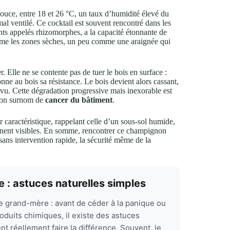
douce, entre 18 et 26 °C, un taux d’humidité élevé du
l ventilé. Ce cocktail est souvent rencontré dans les
ts appelés rhizomorphes, a la capacité étonnante de
 même les zones sèches, un peu comme une araignée qui
r. Elle ne se contente pas de tuer le bois en surface :
onne au bois sa résistance. Le bois devient alors cassant,
ourvu. Cette dégradation progressive mais inexorable est
t son surnom de
cancer du bâtiment
.
 caractéristique, rappelant celle d’un sous-sol humide,
nnent visibles. En somme, rencontrer ce champignon
sans intervention rapide, la sécurité même de la
 : astuces naturelles simples
e grand-mère : avant de céder à la panique ou
duits chimiques, il existe des astuces
nt réellement faire la différence. Souvent, le