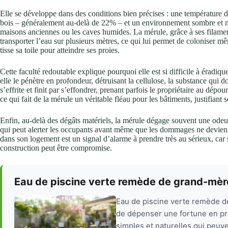
Elle se développe dans des conditions bien précises : une température 
bois – généralement au-delà de 22% – et un environnement sombre et ma
maisons anciennes ou les caves humides. La mérule, grâce à ses filamen
transporter l’eau sur plusieurs mètres, ce qui lui permet de coloniser
tisse sa toile pour atteindre ses proies.
Cette faculté redoutable explique pourquoi elle est si difficile à éradique
elle le pénètre en profondeur, détruisant la cellulose, la substance qui d
s’effrite et finit par s’effondrer, prenant parfois le propriétaire au dép
ce qui fait de la mérule un véritable fléau pour les bâtiments, justifian
Enfin, au-delà des dégâts matériels, la mérule dégage souvent une odeur
qui peut alerter les occupants avant même que les dommages ne devie
dans son logement est un signal d’alarme à prendre très au sérieux, car 
construction peut être compromise.
Eau de piscine verte remède de grand-mère
Eau de piscine verte remède d
de dépenser une fortune en pro
simples et naturelles qui peuve