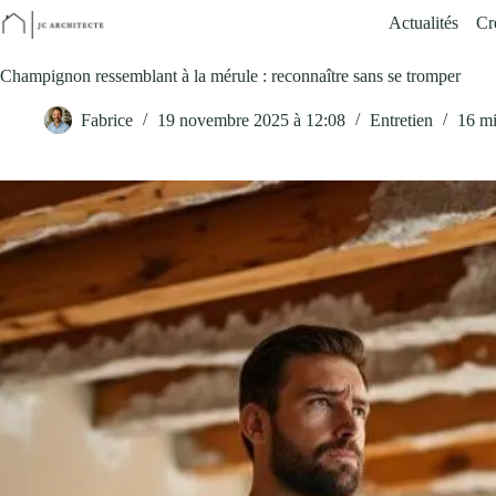
Passer
Actualités
Cr
au
contenu
Champignon ressemblant à la mérule : reconnaître sans se tromper
Fabrice
19 novembre 2025 à 12:08
Entretien
16 m