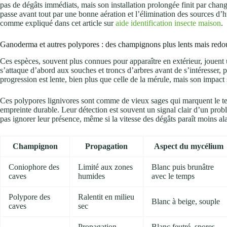
pas de dégâts immédiats, mais son installation prolongée finit par cha
passe avant tout par une bonne aération et l’élimination des sources d’hu
comme expliqué dans cet article sur
aide identification insecte maison
.
Ganoderma et autres polypores : des champignons plus lents mais redo
Ces espèces, souvent plus connues pour apparaître en extérieur, jouent
s’attaque d’abord aux souches et troncs d’arbres avant de s’intéresser,
progression est lente, bien plus que celle de la mérule, mais son impact s
Ces polypores lignivores sont comme de vieux sages qui marquent le temp
empreinte durable. Leur détection est souvent un signal clair d’un prob
pas ignorer leur présence, même si la vitesse des dégâts paraît moins al
Champignon
Propagation
Aspect du mycélium
Coniophore des
Limité aux zones
Blanc puis brunâtre
caves
humides
avec le temps
Polypore des
Ralentit en milieu
Blanc à beige, souple
caves
sec
Propagation
Blanc feutré, spores