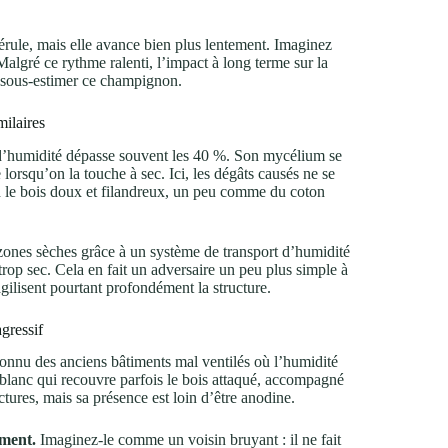
rule, mais elle avance bien plus lentement. Imaginez
algré ce rythme ralenti, l’impact à long terme sur la
s sous-estimer ce champignon.
milaires
 d’humidité dépasse souvent les 40 %. Son mycélium se
lorsqu’on la touche à sec. Ici, les dégâts causés ne se
 le bois doux et filandreux, un peu comme du coton
zones sèches grâce à un système de transport d’humidité
trop sec. Cela en fait un adversaire un peu plus simple à
agilisent pourtant profondément la structure.
gressif
connu des anciens bâtiments mal ventilés où l’humidité
e blanc qui recouvre parfois le bois attaqué, accompagné
tures, mais sa présence est loin d’être anodine.
ement.
Imaginez-le comme un voisin bruyant : il ne fait