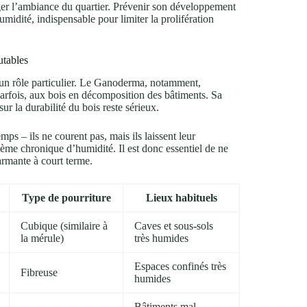
nger l’ambiance du quartier. Prévenir son développement
midité, indispensable pour limiter la prolifération
utables
 un rôle particulier. Le Ganoderma, notamment,
 parfois, aux bois en décomposition des bâtiments. Sa
ur la durabilité du bois reste sérieux.
s – ils ne courent pas, mais ils laissent leur
lème chronique d’humidité. Il est donc essentiel de ne
armante à court terme.
Type de pourriture
Lieux habituels
Cubique (similaire à
Caves et sous-sols
la mérule)
très humides
Espaces confinés très
Fibreuse
humides
Bâtiments mal