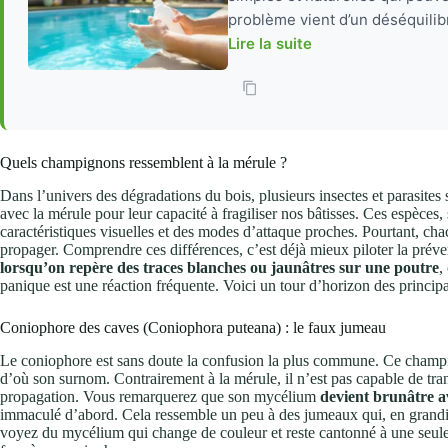
problème vient d’un déséquilibr
Lire la suite
Quels champignons ressemblent à la mérule ?
Dans l’univers des dégradations du bois, plusieurs insectes et parasites
avec la mérule pour leur capacité à fragiliser nos bâtisses. Ces espèces
caractéristiques visuelles et des modes d’attaque proches. Pourtant, ch
propager. Comprendre ces différences, c’est déjà mieux piloter la préven
lorsqu’on repère des traces blanches ou jaunâtres sur une poutre
,
panique est une réaction fréquente. Voici un tour d’horizon des princip
Coniophore des caves (Coniophora puteana) : le faux jumeau
Le coniophore est sans doute la confusion la plus commune. Ce champ
d’où son surnom. Contrairement à la mérule, il n’est pas capable de tran
propagation. Vous remarquerez que son mycélium
devient brunâtre a
immaculé d’abord. Cela ressemble un peu à des jumeaux qui, en grandiss
voyez du mycélium qui change de couleur et reste cantonné à une seul