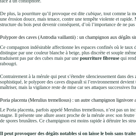
face à un coniophore.
De plus, la pourriture qu’il provoque est dite
cubique
, tout comme la mé
une érosion douce, mais tenace, contre une tempête violente et rapide. M
structure du bois peut devenir conséquent, d’où l’importance de ne pa
Polypore des caves (Antrodia vaillantii) : un champignon aux dégâts si
Ce compagnon indésirable affectionne les espaces confinés où le taux
distingue par une couleur blanche à beige, plus discrète et souple même 
traduisent pas par des cubes mais par une
pourriture fibreuse
qui rend
rabougri.
Contrairement à la mérule qui peut s’étendre silencieusement dans des 
sophistiqué, le polypore des caves disparaît si l’environnement devient 
maîtriser, mais la vigilance reste de mise car ses attaques successives fr
Poria placenta (Merulius tremellosus) : un autre champignon lignivore a
Le Poria placenta, parfois appelé Merulius tremellosus, n’est pas un in
stagne. Il présente une allure assez proche de la mérule avec son feutr
de spores brunâtres. Ce champignon est moins rapide à détruire les struc
Il peut provoquer des dégâts notables si on laisse le bois sans trait