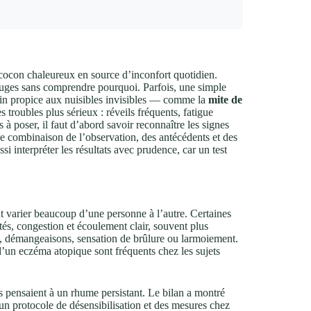
cocon chaleureux en source d’inconfort quotidien.
ouges sans comprendre pourquoi. Parfois, une simple
rrain propice aux nuisibles invisibles — comme la
mite de
troubles plus sérieux : réveils fréquents, fatigue
 à poser, il faut d’abord savoir reconnaître les signes
ne combinaison de l’observation, des antécédents et des
ussi interpréter les résultats avec prudence, car un test
.
t varier beaucoup d’une personne à l’autre. Certaines
és, congestion et écoulement clair, souvent plus
rs, démangeaisons, sensation de brûlure ou larmoiement.
’un eczéma atopique sont fréquents chez les sujets
ts pensaient à un rhume persistant. Le bilan a montré
un protocole de désensibilisation et des mesures chez