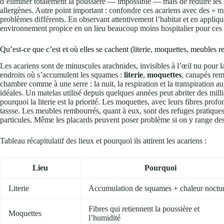
d’éliminer totalement la poussière — impossible — mais de réduire les z
allergènes. Autre point important : confondre ces acariens avec des « mi
problèmes différents. En observant attentivement l’habitat et en appliq
environnement propice en un lieu beaucoup moins hospitalier pour ces 
Qu’est-ce que c’est et où elles se cachent (literie, moquettes, meubles 
Les acariens sont de minuscules arachnides, invisibles à l’œil nu pour la 
endroits où s’accumulent les squames :
literie
,
moquettes
, canapés rem
chambre comme à une serre : la nuit, la respiration et la transpiration a
idéales. Un matelas utilisé depuis quelques années peut abriter des milli
pourquoi la literie est la priorité. Les moquettes, avec leurs fibres prof
tassse. Les meubles rembourrés, quant à eux, sont des refuges pratiques :
particules. Même les placards peuvent poser problème si on y range des 
Tableau récapitulatif des lieux et pourquoi ils attirent les acariens :
Lieu
Pourquoi
Literie
Accumulation de squames + chaleur noctu
Fibres qui retiennent la poussière et
Moquettes
l’humidité