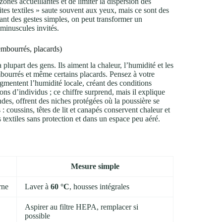
ones accueillantes et de limiter la dispersion des
tes textiles » saute souvent aux yeux, mais ce sont des
uant des gestes simples, on peut transformer un
minuscules invités.
rembourrés, placards)
plupart des gens. Ils aiment la chaleur, l’humidité et les
bourrés et même certains placards. Pensez à votre
ugmentent l’humidité locale, créant des conditions
ons d’individus ; ce chiffre surprend, mais il explique
ondes, offrent des niches protégées où la poussière se
 coussins, têtes de lit et canapés conservent chaleur et
textiles sans protection et dans un espace peu aéré.
Mesure simple
rne
Laver à
60 °C
, housses intégrales
Aspirer au filtre HEPA, remplacer si
possible