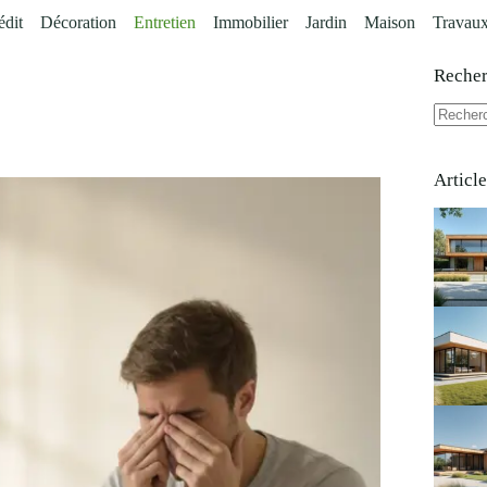
édit
Décoration
Entretien
Immobilier
Jardin
Maison
Travau
Reche
Aucun
résultat
Articl