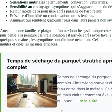
Sensations matinales
: éternuements, congestion, yeux irrités.
Sensibilité au nettoyage
: symptômes qui s’aggravent lors du dé
Retour rapide de la poussière après passage de l’aspirateur.
Présence d’humidité ou condensation sur les fenêtres.
Animaux qui semblent gratouiller plus dans leurs paniers non lav
Anecdote : une famille se plaignait d’un nez bouché systématique chez
puis pensé à la peinture ; la vraie solution est arrivée après avoir lavé l
quelques semaines, les symptômes ont diminué nettement. Cela montr
inutiles et cible les mesures efficaces.
Temps de séchage du parquet stratifié apr
complet
Temps de séchage du parquet st
complet J’interviens souvent c
l’eau entre dans la maison. Ce 
en main claire : comment évalue
ou louer,...
Lire la suite