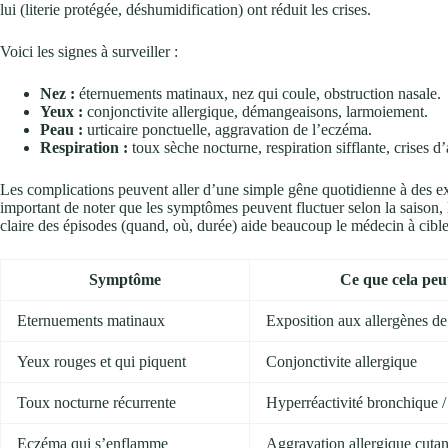
lui (literie protégée, déshumidification) ont réduit les crises.
Voici les signes à surveiller :
Nez :
éternuements matinaux, nez qui coule, obstruction nasale.
Yeux :
conjonctivite allergique, démangeaisons, larmoiement.
Peau :
urticaire ponctuelle, aggravation de l’eczéma.
Respiration :
toux sèche nocturne, respiration sifflante, crises d
Les complications peuvent aller d’une simple gêne quotidienne à des exa
important de noter que les symptômes peuvent fluctuer selon la saison, l
claire des épisodes (quand, où, durée) aide beaucoup le médecin à cibler
Symptôme
Ce que cela peu
Eternuements matinaux
Exposition aux allergènes d
Yeux rouges et qui piquent
Conjonctivite allergique
Toux nocturne récurrente
Hyperréactivité bronchique 
Eczéma qui s’enflamme
Aggravation allergique cuta