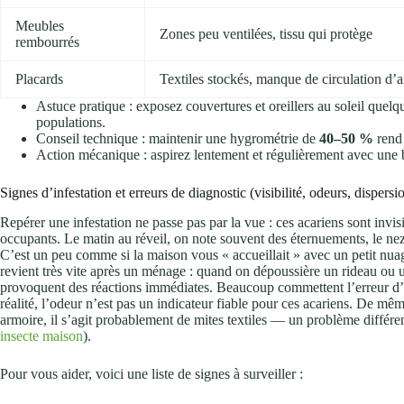
Meubles
Zones peu ventilées, tissu qui protège
rembourrés
Placards
Textiles stockés, manque de circulation d’a
Astuce pratique : exposez couvertures et oreillers au soleil quelq
populations.
Conseil technique : maintenir une hygrométrie de
40–50 %
rend 
Action mécanique : aspirez lentement et régulièrement avec une b
Signes d’infestation et erreurs de diagnostic (visibilité, odeurs, dispersi
Repérer une infestation ne passe pas par la vue : ces acariens sont invi
occupants. Le matin au réveil, on note souvent des éternuements, le ne
C’est un peu comme si la maison vous « accueillait » avec un petit nuage
revient très vite après un ménage : quand on dépoussière un rideau ou un
provoquent des réactions immédiates. Beaucoup commettent l’erreur d’at
réalité, l’odeur n’est pas un indicateur fiable pour ces acariens. De mê
armoire, il s’agit probablement de mites textiles — un problème différe
insecte maison
).
Pour vous aider, voici une liste de signes à surveiller :