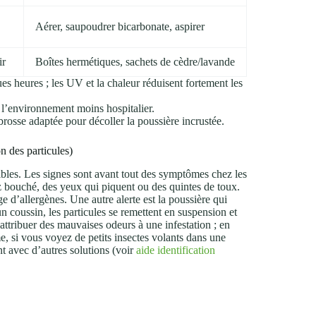
Aérer, saupoudrer bicarbonate, aspirer
ir
Boîtes hermétiques, sachets de cèdre/lavande
ues heures ; les UV et la chaleur réduisent fortement les
l’environnement moins hospitalier.
rosse adaptée pour décoller la poussière incrustée.
on des particules)
sibles. Les signes sont avant tout des symptômes chez les
z bouché, des yeux qui piquent ou des quintes de toux.
 d’allergènes. Une autre alerte est la poussière qui
 coussin, les particules se remettent en suspension et
tribuer des mauvaises odeurs à une infestation ; en
me, si vous voyez de petits insectes volants dans une
nt avec d’autres solutions (voir
aide identification