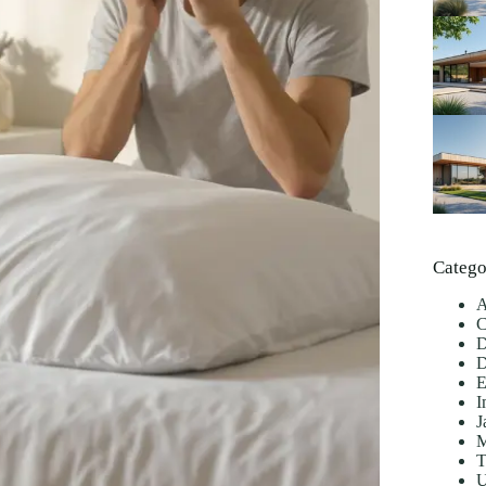
Catego
A
C
D
D
E
I
J
M
T
U