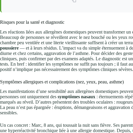
Risques pour la santé et diagnostic
Les réactions liées aux allergènes domestiques peuvent transformer un 
Beaucoup de personnes se réveillent avec le nez bouché ou les yeux r
chambre peu ventilée et une literie vieillissante suffisent à créer un te
poussiere
— et à leurs résidus. L’impact va du simple éternuement à des 
diurne et chez certains, aggravation de l’asthme. Pour décider des gestes
cliniques, puis confirmer par des examens adaptés. Le diagnostic est u
tests. En bref : identifier les symptômes ne suffit pas toujours ; il faut a
positif n’implique pas nécessairement des symptômes cliniques sévères
Symptômes allergiques et complications (nez, yeux, peau, asthme)
Les manifestations d’une sensibilité aux allergènes domestiques peuven
personnes ont uniquement des
symptômes nasaux
: éternuements répét
marqués au réveil. D’autres présentent des troubles oculaires : rougeu
La peau n’est pas épargnée : éruptions, démangeaisons et aggravation d
sensibles.
Un cas concret : Marc, 8 ans, qui toussait la nuit sans fièvre. Ses paren
une hyperréactivité bronchique liée à une allergie domestique. Depuis, 