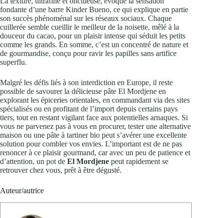
La texture, ultrafine et onctueuse, évoque la sensation
fondante d’une barre Kinder Bueno, ce qui explique en partie
son succès phénoménal sur les réseaux sociaux. Chaque
cuillerée semble cueillir le meilleur de la noisette, mêlé à la
douceur du cacao, pour un plaisir intense qui séduit les petits
comme les grands. En somme, c’est un concentré de nature et
de gourmandise, conçu pour ravir les papilles sans artifice
superflu.
Malgré les défis liés à son interdiction en Europe, il reste
possible de savourer la délicieuse pâte El Mordjene en
explorant les épiceries orientales, en commandant via des sites
spécialisés ou en profitant de l’import depuis certains pays
tiers, tout en restant vigilant face aux potentielles arnaques. Si
vous ne parvenez pas à vous en procurer, tester une alternative
maison ou une pâte à tartiner bio peut s’avérer une excellente
solution pour combler vos envies. L’important est de ne pas
renoncer à ce plaisir gourmand, car avec un peu de patience et
d’attention, un pot de
El Mordjene
peut rapidement se
retrouver chez vous, prêt à être dégusté.
Auteur/autrice