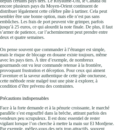
depuis certains pays tiers. Le Royaume-Uni, le Canada ou
encore plusieurs pays du Moyen-Orient continuent de
distribuer légalement cette célèbre pâte à tartiner. Cela peut
sembler être une bonne option, mais elle n’est pas sans
embûches. Les frais de port peuvent vite grimper, parfois
jusqu’à 25 euros, ce qui alourdit la note finale. De plus, il faut
s’armer de patience, car l’acheminement peut prendre entre
deux et quatre semaines.
On pense souvent que commander à l’étranger est simple,
mais le risque de blocage en douane existe toujours, même
avec les pays tiers. À titre d’exemple, de nombreux
gourmands ont vu leur commande retenue à la frontière,
provoquant frustration et déception. Pour ceux qui aiment
l’aventure et la saveur authentique de cette pâte onctueuse,
cette méthode reste malgré tout une piste à explorer, à
condition d’être prévenu des contraintes.
Précautions indispensables
Face à la forte demande et à la pénurie croissante, le marché
parallèle s’est engouffré dans la brèche, attirant parfois des
vendeurs peu scrupuleux. Il est donc essentiel de rester
vigilant lorsque l’on cherche à mettre la main sur El Mordjene.
Par exemple, méfiez-vous des prix trop attractifs, souvent