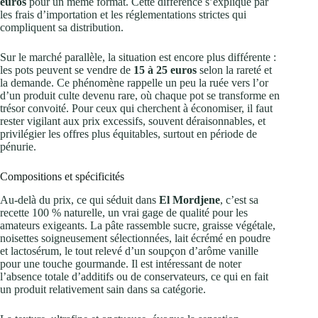
euros
pour un même format. Cette différence s’explique par
les frais d’importation et les réglementations strictes qui
compliquent sa distribution.
Sur le marché parallèle, la situation est encore plus différente :
les pots peuvent se vendre de
15 à 25 euros
selon la rareté et
la demande. Ce phénomène rappelle un peu la ruée vers l’or
d’un produit culte devenu rare, où chaque pot se transforme en
trésor convoité. Pour ceux qui cherchent à économiser, il faut
rester vigilant aux prix excessifs, souvent déraisonnables, et
privilégier les offres plus équitables, surtout en période de
pénurie.
Compositions et spécificités
Au-delà du prix, ce qui séduit dans
El Mordjene
, c’est sa
recette 100 % naturelle, un vrai gage de qualité pour les
amateurs exigeants. La pâte rassemble sucre, graisse végétale,
noisettes soigneusement sélectionnées, lait écrémé en poudre
et lactosérum, le tout relevé d’un soupçon d’arôme vanille
pour une touche gourmande. Il est intéressant de noter
l’absence totale d’additifs ou de conservateurs, ce qui en fait
un produit relativement sain dans sa catégorie.