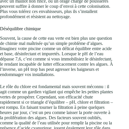
avec un maillot non rincé, ou un orage chargé de poussières
peuvent suffire à donner le coup d’envoi à cette colonisation.
Plus vous tolérez ces envahisseurs, plus ils s’installent
profondément et résistent au nettoyage.
Déséquilibre chimique
Souvent, la cause de cette eau verte est bien plus une question
de chimie mal maîtrisée qu’un simple problème d’algues.
Imaginez votre piscine comme un délicat équilibre entre acide
et base, désinfectant et impuretés. Lorsque le pH de l’eau
dépasse 7,6, c’est comme si vous immobilisiez le désinfectant,
le rendant incapable de lutter efficacement contre les algues. À
l’inverse, un pH trop bas peut agresser les baigneurs et
endommager vos installations.
Le rôle du chlore est fondamental mais souvent méconnu : il
agit comme un gardien vigilant qui empêche les petites plantes
vertes de prospérer. Cependant, son efficacité chute
rapidement si ce triangle d’équilibre – pH, chlore et filtration –
est rompu. En faisant tourner la filtration à peine quelques
heures par jour, c’est un peu comme laisser la porte ouverte à
la prolifération des algues. Des facteurs souvent oubliés,
comme la qualité de l’eau utilisée pour remplir la piscine ou la
présence d’acide cyanurique, jouent également leur rôle dans