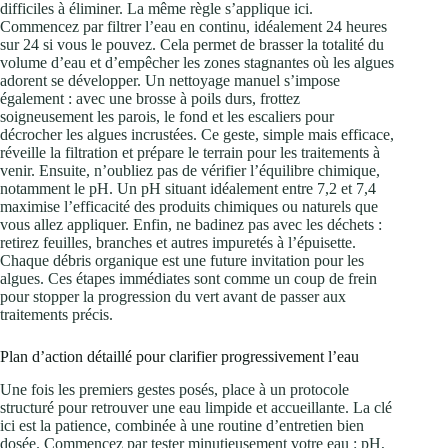
difficiles à éliminer. La même règle s’applique ici.
Commencez par filtrer l’eau en continu, idéalement 24 heures
sur 24 si vous le pouvez. Cela permet de brasser la totalité du
volume d’eau et d’empêcher les zones stagnantes où les algues
adorent se développer. Un nettoyage manuel s’impose
également : avec une brosse à poils durs, frottez
soigneusement les parois, le fond et les escaliers pour
décrocher les algues incrustées. Ce geste, simple mais efficace,
réveille la filtration et prépare le terrain pour les traitements à
venir. Ensuite, n’oubliez pas de vérifier l’équilibre chimique,
notamment le pH. Un pH situant idéalement entre 7,2 et 7,4
maximise l’efficacité des produits chimiques ou naturels que
vous allez appliquer. Enfin, ne badinez pas avec les déchets :
retirez feuilles, branches et autres impuretés à l’épuisette.
Chaque débris organique est une future invitation pour les
algues. Ces étapes immédiates sont comme un coup de frein
pour stopper la progression du vert avant de passer aux
traitements précis.
Plan d’action détaillé pour clarifier progressivement l’eau
Une fois les premiers gestes posés, place à un protocole
structuré pour retrouver une eau limpide et accueillante. La clé
ici est la patience, combinée à une routine d’entretien bien
dosée. Commencez par tester minutieusement votre eau : pH,