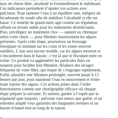
taux de chlore libre, alcalinité et éventuellement le stabilisant.
Ces indicateurs permettent d’ajuster vos actions avec
précision. Pour ramener l’eau à un équilibre sain, intégrez du
bicarbonate de soude afin de stabiliser l’alcalinité si elle est
basse. Ce remède de grand-mère agit comme un régulateur,
offrant un terrain stable pour les traitements désinfectants.
Puis, privilégiez un traitement choc — naturel ou chimique
selon votre choix — pour éliminer massivement les algues
présentes. Après cette étape, poursuivez un brossage
énergique en insistant sur les coins et les zones souvent
oubliées. L’eau sera encore trouble, car les algues meurent et
s’encombrent dans le bassin : c’est là que le floculant entre en
scène. Ce produit va agglomérer les particules fines en
suspens pour faciliter leur filtration. Réalisez des lavages
fréquents de votre filtre, qui risque de s’engorger rapidement.
Enfin, planifiez une filtration prolongée, souvent jusqu’à 12
heures par jour, pour maintenir l’eau en mouvement et éviter
toute reprise des algues. Ces actions prises dans l’ordre
fonctionnent comme une chorégraphie efficace où chaque
étape prépare la suivante. Et surtout, gardez à l’esprit que la
régularité paie toujours : prévenir vaut mieux que guérir, et un
entretien adapté vous garantira des baignades sereines et un
bassin éclatant tout au long de la saison.