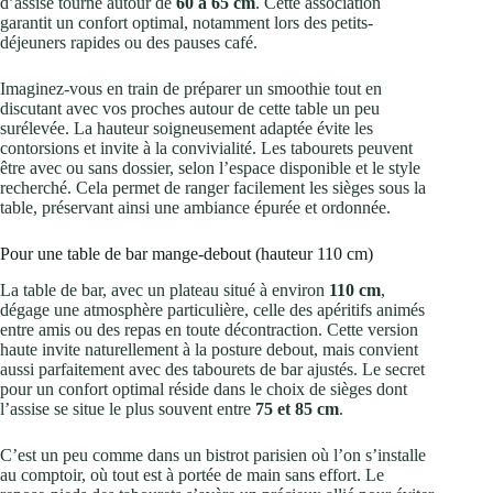
d’assise tourne autour de
60 à 65 cm
. Cette association
garantit un confort optimal, notamment lors des petits-
déjeuners rapides ou des pauses café.
Imaginez-vous en train de préparer un smoothie tout en
discutant avec vos proches autour de cette table un peu
surélevée. La hauteur soigneusement adaptée évite les
contorsions et invite à la convivialité. Les tabourets peuvent
être avec ou sans dossier, selon l’espace disponible et le style
recherché. Cela permet de ranger facilement les sièges sous la
table, préservant ainsi une ambiance épurée et ordonnée.
Pour une table de bar mange-debout (hauteur 110 cm)
La table de bar, avec un plateau situé à environ
110 cm
,
dégage une atmosphère particulière, celle des apéritifs animés
entre amis ou des repas en toute décontraction. Cette version
haute invite naturellement à la posture debout, mais convient
aussi parfaitement avec des tabourets de bar ajustés. Le secret
pour un confort optimal réside dans le choix de sièges dont
l’assise se situe le plus souvent entre
75 et 85 cm
.
C’est un peu comme dans un bistrot parisien où l’on s’installe
au comptoir, où tout est à portée de main sans effort. Le