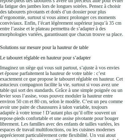
repose-pieds des tabourets s’avère un précieux allié pour éviter
la fatigue des jambes lors de longues soirées. Pensez à choisir
des tabourets pivotants et dotés d’un dossier pour plus
d’ergonomie, surtout si vous aimez prolonger ces moments
conviviaux. Enfin, l’écart légèrement supérieur jusqu’à 35 cm
entre l’assise et le plateau permettra de s’adapter à des
morphologies variées, garantissant que chacun trouve sa place.
Solutions sur mesure pour la hauteur de table
Le tabouret réglable en hauteur pour s’adapter
Imaginez un siège qui vous suit partout, s’ajuste à vos envies
et épouse parfaitement la hauteur de votre table : c’est
exactement ce que propose le tabouret réglable en hauteur. Cet
astucieux compagnon facilite la vie, surtout si vous avez une
table qui sort des standards. Grâce à une simple poignée ou un
levier sous l’assise, vous pouvez moduler la hauteur entre
environ 50 cm et 80 cm, selon le modèle. C’est un peu comme
avoir une paire de chaussures à talon variable, toujours
adaptée à votre tenue ! D’autant plus qu’il offre souvent un
repose-pieds confortable et une assise pivotante pour bouger
librement. Les familles avec des enfants de tailles variées, les
espaces de travail multifonctions, ou les cuisines modernes
apprécieront particulièrement cette flexibilité. Un vrai atout