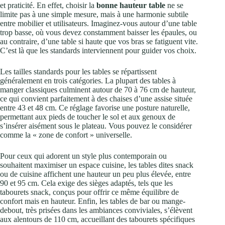
et praticité. En effet, choisir la
bonne hauteur table
ne se
limite pas à une simple mesure, mais à une harmonie subtile
entre mobilier et utilisateurs. Imaginez-vous autour d’une table
trop basse, où vous devez constamment baisser les épaules, ou
au contraire, d’une table si haute que vos bras se fatiguent vite.
C’est là que les standards interviennent pour guider vos choix.
Les tailles standards pour les tables se répartissent
généralement en trois catégories. La plupart des tables à
manger classiques culminent autour de 70 à 76 cm de hauteur,
ce qui convient parfaitement à des chaises d’une assise située
entre 43 et 48 cm. Ce réglage favorise une posture naturelle,
permettant aux pieds de toucher le sol et aux genoux de
s’insérer aisément sous le plateau. Vous pouvez le considérer
comme la « zone de confort » universelle.
Pour ceux qui adorent un style plus contemporain ou
souhaitent maximiser un espace cuisine, les tables dites snack
ou de cuisine affichent une hauteur un peu plus élevée, entre
90 et 95 cm. Cela exige des sièges adaptés, tels que les
tabourets snack, conçus pour offrir ce même équilibre de
confort mais en hauteur. Enfin, les tables de bar ou mange-
debout, très prisées dans les ambiances conviviales, s’élèvent
aux alentours de 110 cm, accueillant des tabourets spécifiques