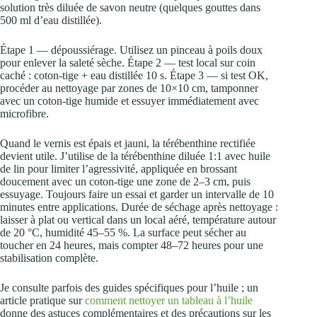
solution très diluée de savon neutre (quelques gouttes dans
500 ml d’eau distillée).
Étape 1 — dépoussiérage. Utilisez un pinceau à poils doux
pour enlever la saleté sèche. Étape 2 — test local sur coin
caché : coton‑tige + eau distillée 10 s. Étape 3 — si test OK,
procéder au nettoyage par zones de 10×10 cm, tamponner
avec un coton‑tige humide et essuyer immédiatement avec
microfibre.
Quand le vernis est épais et jauni, la térébenthine rectifiée
devient utile. J’utilise de la térébenthine diluée 1:1 avec huile
de lin pour limiter l’agressivité, appliquée en brossant
doucement avec un coton‑tige une zone de 2–3 cm, puis
essuyage. Toujours faire un essai et garder un intervalle de 10
minutes entre applications. Durée de séchage après nettoyage :
laisser à plat ou vertical dans un local aéré, température autour
de 20 °C, humidité 45–55 %. La surface peut sécher au
toucher en 24 heures, mais compter 48–72 heures pour une
stabilisation complète.
Je consulte parfois des guides spécifiques pour l’huile ; un
article pratique sur
comment nettoyer un tableau à l’huile
donne des astuces complémentaires et des précautions sur les