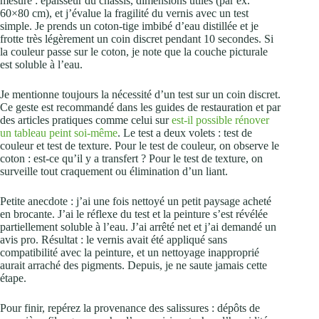
mesure : épaisseur du châssis, dimensions utiles (par ex.
60×80 cm), et j’évalue la fragilité du vernis avec un test
simple. Je prends un coton‑tige imbibé d’eau distillée et je
frotte très légèrement un coin discret pendant 10 secondes. Si
la couleur passe sur le coton, je note que la couche picturale
est soluble à l’eau.
Je mentionne toujours la nécessité d’un test sur un coin discret.
Ce geste est recommandé dans les guides de restauration et par
des articles pratiques comme celui sur
est‑il possible rénover
un tableau peint soi‑même
. Le test a deux volets : test de
couleur et test de texture. Pour le test de couleur, on observe le
coton : est‑ce qu’il y a transfert ? Pour le test de texture, on
surveille tout craquement ou élimination d’un liant.
Petite anecdote : j’ai une fois nettoyé un petit paysage acheté
en brocante. J’ai le réflexe du test et la peinture s’est révélée
partiellement soluble à l’eau. J’ai arrêté net et j’ai demandé un
avis pro. Résultat : le vernis avait été appliqué sans
compatibilité avec la peinture, et un nettoyage inapproprié
aurait arraché des pigments. Depuis, je ne saute jamais cette
étape.
Pour finir, repérez la provenance des salissures : dépôts de