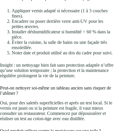
Appliquer vernis adapté si nécessaire (1 à 3 couches
fines).
Encadrer ou poser derrière verre anti‑UV pour les
petites œuvres.
Installer déshumidificateur si humidité > 60 % dans la
pièce.
Éviter la cuisine, la salle de bains ou une façade très
ensoleillée.
Noter date et produit utilisé au dos du cadre pour suivi.
Insight : un nettoyage bien fait sans protection adaptée n’offre
qu’une solution temporaire ; la protection et la maintenance
régulière prolongent la vie de la peinture.
Peut‑on nettoyer soi‑même un tableau ancien sans risquer de
l’abîmer ?
Oui, pour des saletés superficielles et après un test local. Si le
vernis est jauni ou si la peinture est fragile, il vaut mieux
consulter un restaurateur. Commencez par dépoussiérer et
réaliser un test au coton‑tige avec eau distillée.
Quel produit utiliser contre la moisissure sur une toile ?