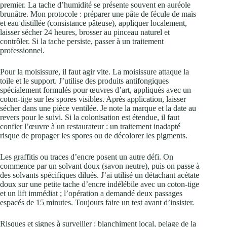
premier. La tache d’humidité se présente souvent en auréole
brunâtre. Mon protocole : préparer une pâte de fécule de maïs
et eau distillée (consistance pâteuse), appliquer localement,
laisser sécher 24 heures, brosser au pinceau naturel et
contrôler. Si la tache persiste, passer à un traitement
professionnel.
Pour la moisissure, il faut agir vite. La moisissure attaque la
toile et le support. J’utilise des produits antifongiques
spécialement formulés pour œuvres d’art, appliqués avec un
coton‑tige sur les spores visibles. Après application, laisser
sécher dans une pièce ventilée. Je note la marque et la date au
revers pour le suivi. Si la colonisation est étendue, il faut
confier l’œuvre à un restaurateur : un traitement inadapté
risque de propager les spores ou de décolorer les pigments.
Les graffitis ou traces d’encre posent un autre défi. On
commence par un solvant doux (savon neutre), puis on passe à
des solvants spécifiques dilués. J’ai utilisé un détachant acétate
doux sur une petite tache d’encre indélébile avec un coton‑tige
et un lift immédiat ; l’opération a demandé deux passages
espacés de 15 minutes. Toujours faire un test avant d’insister.
Risques et signes à surveiller : blanchiment local, pelage de la