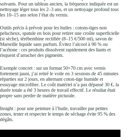
solvants. Pour un tableau ancien, la fréquence indiquée est un
nettoyage léger tous les 2–3 ans, et un nettoyage profond tous
les 10–15 ans selon l’état du vernis.
Outils précis à prévoir pour les huiles : cotons‑tiges non
pelucheux, spatule en bois pour retirer une croûte superficielle
(si sèche), térébenthine rectifiée (8–15 €/500 ml), savon de
Marseille liquide sans parfum. Évitez l’alcool à 90 % ou
l’acétone : ces produits dissolvent rapidement des liants et
risquent d’arracher des pigments.
Exemple concret : sur un format 50×70 cm avec vernis
fortement jauni, j’ai retiré le voile en 3 sessions de 45 minutes
réparties sur 2 jours, en alternant coton‑tige humide et
essuyage microfibre. Le coût matériel n’a pas dépassé 30 €, la
durée totale a été 3 heures de travail effectif. Le résultat était
propre sans perdre de matière picturale.
Insight : pour une peinture à l’huile, travailler par petites
zones, tester et respecter le temps de séchage évite 95 % des
dégâts.