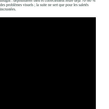
Insight : dépoussiérer bien et correctement retire déjà 70–80 %
des problèmes visuels ; la suite ne sert que pour les saletés
incrustées.