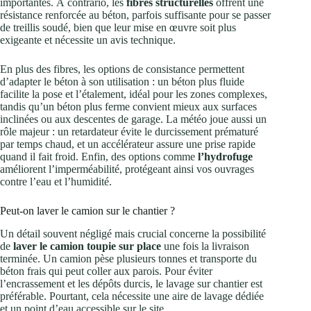
importantes. À contrario, les
fibres structurelles
offrent une
résistance renforcée au béton, parfois suffisante pour se passer
de treillis soudé, bien que leur mise en œuvre soit plus
exigeante et nécessite un avis technique.
En plus des fibres, les options de consistance permettent
d’adapter le béton à son utilisation : un béton plus fluide
facilite la pose et l’étalement, idéal pour les zones complexes,
tandis qu’un béton plus ferme convient mieux aux surfaces
inclinées ou aux descentes de garage. La météo joue aussi un
rôle majeur : un retardateur évite le durcissement prématuré
par temps chaud, et un accélérateur assure une prise rapide
quand il fait froid. Enfin, des options comme
l’hydrofuge
améliorent l’imperméabilité, protégeant ainsi vos ouvrages
contre l’eau et l’humidité.
Peut-on laver le camion sur le chantier ?
Un détail souvent négligé mais crucial concerne la possibilité
de
laver le camion toupie sur place
une fois la livraison
terminée. Un camion pèse plusieurs tonnes et transporte du
béton frais qui peut coller aux parois. Pour éviter
l’encrassement et les dépôts durcis, le lavage sur chantier est
préférable. Pourtant, cela nécessite une aire de lavage dédiée
et un point d’eau accessible sur le site.