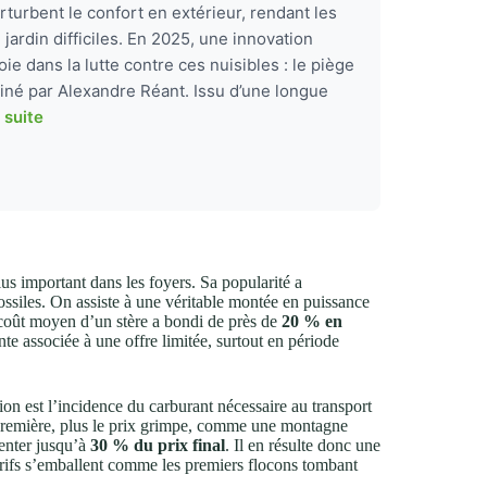
turbent le confort en extérieur, rendant les
jardin difficiles. En 2025, une innovation
ie dans la lutte contre ces nuisibles : le piège
né par Alexandre Réant. Issu d’une longue
a suite
us important dans les foyers. Sa popularité a
ossiles. On assiste à une véritable montée en puissance
 coût moyen d’un stère a bondi de près de
20 % en
e associée à une offre limitée, surtout en période
n est l’incidence du carburant nécessaire au transport
e première, plus le prix grimpe, comme une montagne
senter jusqu’à
30 % du prix final
. Il en résulte donc une
tarifs s’emballent comme les premiers flocons tombant