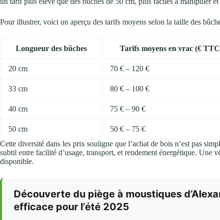
un tarif plus élevé que des buches de 50 cm, plus faciles à manipuler et 
Pour illustrer, voici un aperçu des tarifs moyens selon la taille des bûche
Longueur des bûches
Tarifs moyens en vrac (€ TTC
20 cm
70 € – 120 €
33 cm
80 € – 100 €
40 cm
75 € – 90 €
50 cm
50 € – 75 €
Cette diversité dans les prix souligne que l’achat de bois n’est pas sim
subtil entre facilité d’usage, transport, et rendement énergétique. Une vé
disponible.
Découverte du piège à moustiques d’Alexan
efficace pour l’été 2025