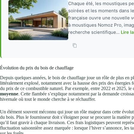
Chaque été, les moustiques per
soirées et les moments dans le 
française ouvre une nouvelle vo
à moustiques Nomoz Pro, imagi
recherche scientifique...
Lire l
Évolution du prix du bois de chauffage
Depuis quelques années, le bois de chauffage joue un rôle de plus en pl
littéralement explosé, notamment avec la hausse des prix des énergies f
du prix de ce combustible naturel. Par exemple, entre 2022 et 2025, le
moyenne
. Cette flambée s’explique notamment par la demande croissant
hivernale où tout le monde cherche à se réchauffer.
Un élément souvent méconnu qui joue un rôle majeur dans cette évolutio
du bois. Plus le fournisseur doit s’éloigner pour se procurer la matièr
qu’il faut gravir à chaque livraison. Ces frais logistiques peuvent repré
fluctuation saisonnière assez marquée : lorsque l’hiver s’annonce, les 
sur les forêts.