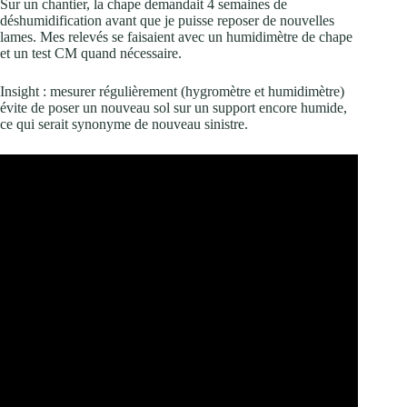
Sur un chantier, la chape demandait 4 semaines de
déshumidification avant que je puisse reposer de nouvelles
lames. Mes relevés se faisaient avec un humidimètre de chape
et un test CM quand nécessaire.
Insight : mesurer régulièrement (hygromètre et humidimètre)
évite de poser un nouveau sol sur un support encore humide,
ce qui serait synonyme de nouveau sinistre.