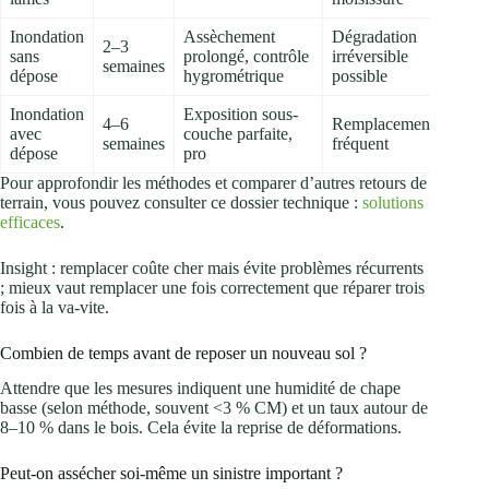
Inondation
Assèchement
Dégradation
2–3
sans
prolongé, contrôle
irréversible
semaines
dépose
hygrométrique
possible
Inondation
Exposition sous-
4–6
Remplacement
avec
couche parfaite,
semaines
fréquent
dépose
pro
Pour approfondir les méthodes et comparer d’autres retours de
terrain, vous pouvez consulter ce dossier technique :
solutions
efficaces
.
Insight : remplacer coûte cher mais évite problèmes récurrents
; mieux vaut remplacer une fois correctement que réparer trois
fois à la va-vite.
Combien de temps avant de reposer un nouveau sol ?
Attendre que les mesures indiquent une humidité de chape
basse (selon méthode, souvent <3 % CM) et un taux autour de
8–10 % dans le bois. Cela évite la reprise de déformations.
Peut-on assécher soi‑même un sinistre important ?