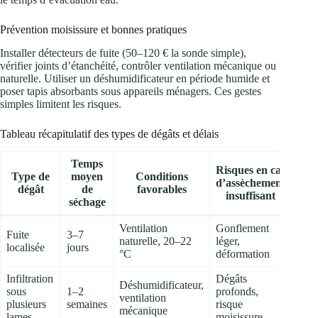
Prévention moisissure et bonnes pratiques
Installer détecteurs de fuite (50–120 € la sonde simple),
vérifier joints d’étanchéité, contrôler ventilation mécanique ou
naturelle. Utiliser un déshumidificateur en période humide et
poser tapis absorbants sous appareils ménagers. Ces gestes
simples limitent les risques.
Tableau récapitulatif des types de dégâts et délais
Temps
Risques en cas
Type de
moyen
Conditions
d’assèchement
dégât
de
favorables
insuffisant
séchage
Ventilation
Gonflement
Fuite
3–7
naturelle, 20–22
léger,
localisée
jours
°C
déformation
Infiltration
Dégâts
Déshumidificateur,
sous
1–2
profonds,
ventilation
plusieurs
semaines
risque
mécanique
lames
moisissure