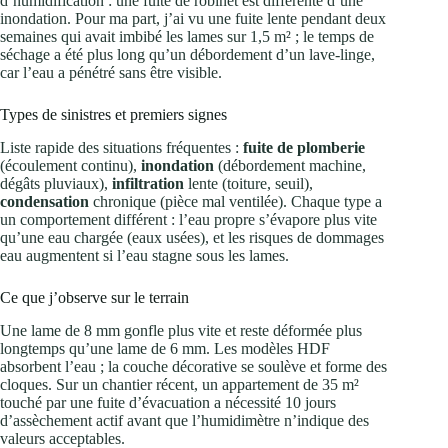
d’humidification : une fuite de robinet est différente d’une
inondation. Pour ma part, j’ai vu une fuite lente pendant deux
semaines qui avait imbibé les lames sur 1,5 m² ; le temps de
séchage a été plus long qu’un débordement d’un lave-linge,
car l’eau a pénétré sans être visible.
Types de sinistres et premiers signes
Liste rapide des situations fréquentes :
fuite de plomberie
(écoulement continu),
inondation
(débordement machine,
dégâts pluviaux),
infiltration
lente (toiture, seuil),
condensation
chronique (pièce mal ventilée). Chaque type a
un comportement différent : l’eau propre s’évapore plus vite
qu’une eau chargée (eaux usées), et les risques de dommages
eau augmentent si l’eau stagne sous les lames.
Ce que j’observe sur le terrain
Une lame de 8 mm gonfle plus vite et reste déformée plus
longtemps qu’une lame de 6 mm. Les modèles HDF
absorbent l’eau ; la couche décorative se soulève et forme des
cloques. Sur un chantier récent, un appartement de 35 m²
touché par une fuite d’évacuation a nécessité 10 jours
d’assèchement actif avant que l’humidimètre n’indique des
valeurs acceptables.