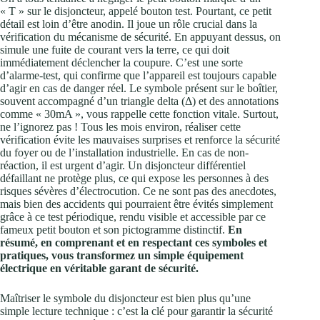
« T » sur le disjoncteur, appelé bouton test. Pourtant, ce petit
détail est loin d’être anodin. Il joue un rôle crucial dans la
vérification du mécanisme de sécurité. En appuyant dessus, on
simule une fuite de courant vers la terre, ce qui doit
immédiatement déclencher la coupure. C’est une sorte
d’alarme-test, qui confirme que l’appareil est toujours capable
d’agir en cas de danger réel. Le symbole présent sur le boîtier,
souvent accompagné d’un triangle delta (Δ) et des annotations
comme « 30mA », vous rappelle cette fonction vitale. Surtout,
ne l’ignorez pas ! Tous les mois environ, réaliser cette
vérification évite les mauvaises surprises et renforce la sécurité
du foyer ou de l’installation industrielle. En cas de non-
réaction, il est urgent d’agir. Un disjoncteur différentiel
défaillant ne protège plus, ce qui expose les personnes à des
risques sévères d’électrocution. Ce ne sont pas des anecdotes,
mais bien des accidents qui pourraient être évités simplement
grâce à ce test périodique, rendu visible et accessible par ce
fameux petit bouton et son pictogramme distinctif.
En
résumé, en comprenant et en respectant ces symboles et
pratiques, vous transformez un simple équipement
électrique en véritable garant de sécurité.
Maîtriser le symbole du disjoncteur est bien plus qu’une
simple lecture technique : c’est la clé pour garantir la sécurité