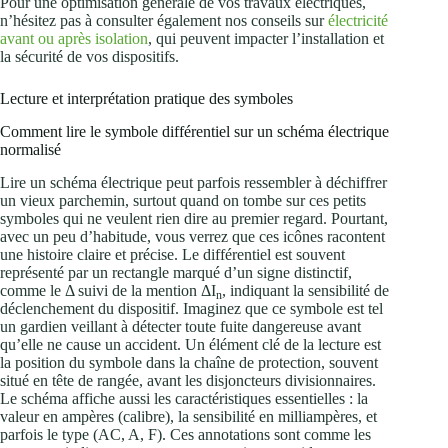
Pour une optimisation générale de vos travaux électriques,
n’hésitez pas à consulter également nos conseils sur
électricité
avant ou après isolation
, qui peuvent impacter l’installation et
la sécurité de vos dispositifs.
Lecture et interprétation pratique des symboles
Comment lire le symbole différentiel sur un schéma électrique
normalisé
Lire un schéma électrique peut parfois ressembler à déchiffrer
un vieux parchemin, surtout quand on tombe sur ces petits
symboles qui ne veulent rien dire au premier regard. Pourtant,
avec un peu d’habitude, vous verrez que ces icônes racontent
une histoire claire et précise. Le différentiel est souvent
représenté par un rectangle marqué d’un signe distinctif,
comme le Δ suivi de la mention ΔI
, indiquant la sensibilité de
n
déclenchement du dispositif. Imaginez que ce symbole est tel
un gardien veillant à détecter toute fuite dangereuse avant
qu’elle ne cause un accident. Un élément clé de la lecture est
la position du symbole dans la chaîne de protection, souvent
situé en tête de rangée, avant les disjoncteurs divisionnaires.
Le schéma affiche aussi les caractéristiques essentielles : la
valeur en ampères (calibre), la sensibilité en milliampères, et
parfois le type (AC, A, F). Ces annotations sont comme les