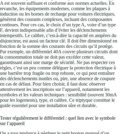
A est souvent suffisant et conforme aux normes actuelles. En
revanche, les équipements modernes, comme les plaques à
induction ou les bornes de recharge pour voitures électriques,
génèrent des courants complexes, incluant des composantes
continues. Pour ces cas, le choix d’un type A, voire d’un type
F, devient indispensable afin d’éviter les déclenchements
intempestifs. Le calibre, c’est-à-dire la capacité en ampères du
disjoncteur, est aussi un facteur clé. Il doit être dimensionné en
fonction de la somme des courants des circuits qu’il protège.
Par exemple, un différentiel 40A couvre plusieurs circuits dont
la consommation totale ne doit pas excéder cette valeur,
garantissant ainsi une marge de sécurité. Ne pas respecter ces
règles, c’est un peu comme déléguer la protection électrique à
une barrière trop fragile ou trop robuste, ce qui peut entraîner
des déclenchements inutiles ou, pire, une absence de coupure
en cas de défaut. Pour bien choisir, il faut donc observer
attentivement les inscriptions sur l’appareil, notamment les
symboles et les valeurs techniques : sensibilité (souvent 30mA
pour les logements), type, et calibre. Ce triptyque constitue le
guide essentiel pour une installation sûre et durable.
Tester régulièrement le différentiel : quel lien avec le symbole
sur l’appareil
On a tous tendance à négliger le petit bouton marqué d’un