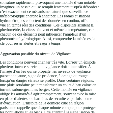
sol sature rapidement, provoquant une montée d’eau notable.
Imaginez un bassin qui se remplit lentement jusqu’à déborder :
c’est exactement ce mécanisme naturel que surveillance
météorologique cherche à anticiper. Les radars et stations
hydrométriques collectent des données en continu, offrant une
vue en temps réel des conditions. Ces dispositifs scrutent la
pluviométrie, la vitesse du vent et même la température, car
chacun de ces éléments peut influencer l’ampleur d’un
phénomène hydrologique. Ainsi, comprendre la météo est la
clé pour rester alertes et réagir à temps.
Aggravation possible du niveau de Vigilance
Les conditions peuvent changer très vite. Lorsqu’un épisode
pluvieux intense survient, la vigilance doit s’intensifier. À
l’image d’un feu qui se propage, les niveaux de vigilance
passent de jaune, signe de prudence, à orange ou rouge
lorsqu’un danger sérieux se profile. Dans certaines régions,
une pluie soudaine peut transformer un cours d’eau calme en
torrent, submergeant les berges. Cette montée en vigilance
oblige les autorités à agir promptement, souvent avec la mise
en place d’alertes, de barrières de sécurité et parfois même
d’évacuation. L’histoire de la dernière crue en région
parisienne rappelle que chaque minute compte pour protéger
les populations et les biens. Être attentif à la signalisation de