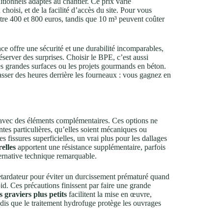
itionnels adaptés au chantier. Ce prix varie
oisi, et de la facilité d’accès du site. Pour vous
re 400 et 800 euros, tandis que 10 m³ peuvent coûter
ce offre une sécurité et une durabilité incomparables,
server des surprises. Choisir le BPE, c’est aussi
s grandes surfaces ou les projets gourmands en béton.
asser des heures derrière les fourneaux : vous gagnez en
.
avec des éléments complémentaires. Ces options ne
intes particulières, qu’elles soient mécaniques ou
es fissures superficielles, un vrai plus pour les dallages
relles
apportent une résistance supplémentaire, parfois
lternative technique remarquable.
retardateur pour éviter un durcissement prématuré quand
id. Ces précautions finissent par faire une grande
es graviers plus petits
facilitent la mise en œuvre,
dis que le traitement hydrofuge protège les ouvrages