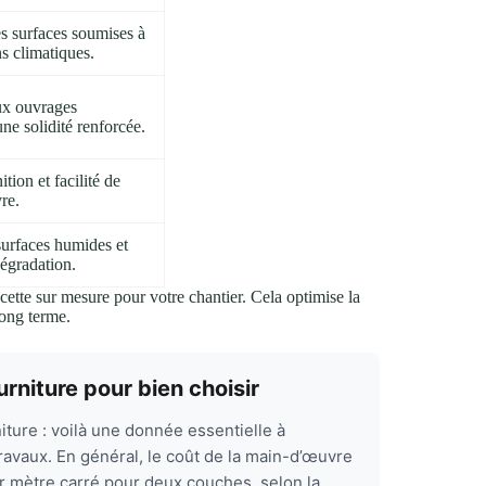
es surfaces soumises à
ns climatiques.
ux ouvrages
e solidité renforcée.
ition et facilité de
re.
surfaces humides et
dégradation.
ette sur mesure pour votre chantier. Cela optimise la
long terme.
rniture pour bien choisir
iture : voilà une donnée essentielle à
ravaux. En général, le coût de la main-d’œuvre
ar mètre carré pour deux couches, selon la