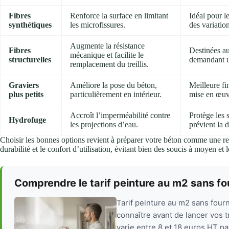
Fibres
Renforce la surface en limitant
Idéal pour l
synthétiques
les microfissures.
des variatio
Augmente la résistance
Fibres
Destinées a
mécanique et facilite le
structurelles
demandant un
remplacement du treillis.
Graviers
Améliore la pose du béton,
Meilleure fin
plus petits
particulièrement en intérieur.
mise en œuv
Accroît l’imperméabilité contre
Protège les 
Hydrofuge
les projections d’eau.
prévient la 
Choisir les bonnes options revient à préparer votre béton comme une rec
durabilité et le confort d’utilisation, évitant bien des soucis à moyen et 
Comprendre le tarif peinture au m2 sans fou
Tarif peinture au m2 sans fourn
connaître avant de lancer vos t
varie entre 8 et 18 euros HT p