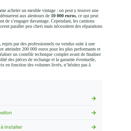
mme acheter un meuble vintage : on peut y trouver une
ûts démarrent aux alentours de
10 000 euros
, ce qui peut
avant de s’engager davantage. Cependant, les camions
vent paraître peu chers mais nécessitent des réparations
, repris par des professionnels ou vendus suite à une
ire atteindre 200 000 euros pour les plus performants et
 réaliser un contrôle technique complet avant de finaliser
lité des pièces de rechange et la garantie éventuelle,
rix en fonction des volumes livrés, n’hésitez pas à
→
s
→
oellon
→
à installer