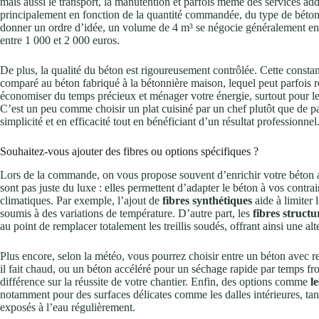
mais aussi le transport, la manutention et parfois même des services add
principalement en fonction de la quantité commandée, du type de béton ch
donner un ordre d’idée, un volume de 4 m³ se négocie généralement ent
entre 1 000 et 2 000 euros.
De plus, la qualité du béton est rigoureusement contrôlée. Cette constan
comparé au béton fabriqué à la bétonnière maison, lequel peut parfois ré
économiser du temps précieux et ménager votre énergie, surtout pour le
C’est un peu comme choisir un plat cuisiné par un chef plutôt que de p
simplicité et en efficacité tout en bénéficiant d’un résultat professionnel
Souhaitez-vous ajouter des fibres ou options spécifiques ?
Lors de la commande, on vous propose souvent d’enrichir votre béton 
sont pas juste du luxe : elles permettent d’adapter le béton à vos contra
climatiques. Par exemple, l’ajout de
fibres synthétiques
aide à limiter l
soumis à des variations de température. D’autre part, les
fibres structu
au point de remplacer totalement les treillis soudés, offrant ainsi une a
Plus encore, selon la météo, vous pourrez choisir entre un béton avec 
il fait chaud, ou un béton accéléré pour un séchage rapide par temps fro
différence sur la réussite de votre chantier. Enfin, des options comme
l
notamment pour des surfaces délicates comme les dalles intérieures, tan
exposés à l’eau régulièrement.