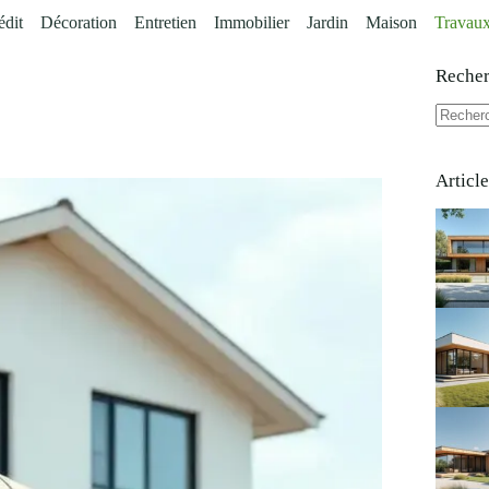
édit
Décoration
Entretien
Immobilier
Jardin
Maison
Travau
Reche
Aucun
résultat
Articl